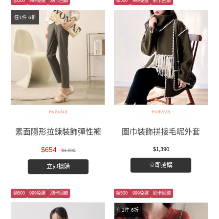
領500
999免運
刷卡回饋
領500
999免運
刷卡回饋
任1件 6折
evaviva
evaviva
素面隱形拉鍊裝飾彈性褲
圍巾裝飾拼接毛呢外套
$654
$1,390
$1,090
立即搶購
立即搶購
領500
999免運
刷卡回饋
領500
999免運
刷卡回饋
任1件 6折