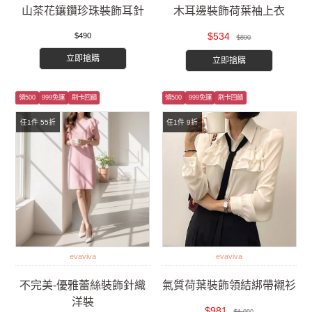
山茶花鑲鑽珍珠裝飾耳針
木耳邊裝飾荷葉袖上衣
$534
$490
$890
立即搶購
立即搶購
領500
999免運
刷卡回饋
領500
999免運
刷卡回饋
任1件 55折
任1件 9折
evaviva
evaviva
不完美-優雅蕾絲裝飾針織
氣質荷葉裝飾領結綁帶襯衫
洋裝
$981