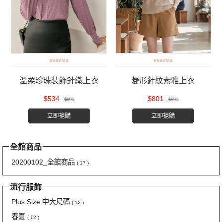
evaviva
evaviva
溫柔珍珠裝飾針織上衣
菱形針紋素雅上衣
$534
$801
$890
$890
立即搶購
立即搶購
全館商品
20200102_全館商品
( 17 )
流行服飾
Plus Size 中大尺碼
( 12 )
春夏
( 12 )