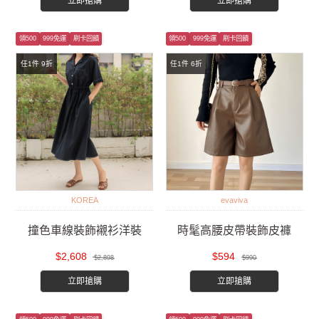
立即搶購
立即搶購
領500
999免運
刷卡回饋
領500
999免運
刷卡回饋
任1件 9折
任1件 6折
KOREA
evaviva
撞色車線裝飾襯衫洋裝
時髦高腰皮帶裝飾皮褲
$2,608
$594
$2,898
$990
立即搶購
立即搶購