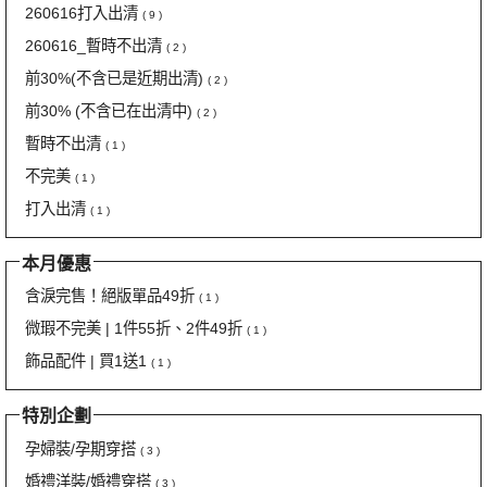
260616打入出清
( 9 )
260616_暫時不出清
( 2 )
前30%(不含已是近期出清)
( 2 )
前30% (不含已在出清中)
( 2 )
暫時不出清
( 1 )
不完美
( 1 )
打入出清
( 1 )
本月優惠
含淚完售！絕版單品49折
( 1 )
微瑕不完美 | 1件55折、2件49折
( 1 )
飾品配件 | 買1送1
( 1 )
特別企劃
孕婦裝/孕期穿搭
( 3 )
婚禮洋裝/婚禮穿搭
( 3 )