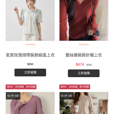
evaviva
evaviva
氣質玫瑰領帶裝飾緞面上衣
蕾絲邊裝飾針織上衣
$474
$890
$790
立即搶購
立即搶購
領500
999免運
刷卡回饋
領500
999免運
刷卡回饋
任1件 6折
任1件 9折