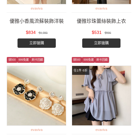
evaviva
evaviva
優雅小香風流蘇裝飾洋裝
優雅珍珠蕾絲裝飾上衣
$834
$531
$1,390
$590
立即搶購
立即搶購
領500
999免運
刷卡回饋
領500
999免運
刷卡回饋
任1件 6折
evaviva
evaviva