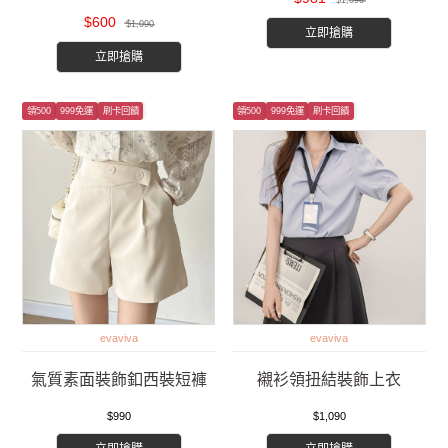
$1,090
$600
$1,090
立即搶購
立即搶購
領500
999免運
刷卡回饋
領500
999免運
刷卡回饋
evaviva
evaviva
氣質素面裝飾釦西裝短褲
襯衫領扭結裝飾上衣
$990
$1,090