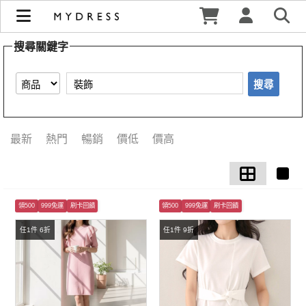
【裝飾】搜尋結果 | MYDRESS 時裳韓風
搜尋關鍵字
搜尋
最新
熱門
暢銷
價低
價高
領500
999免運
刷卡回饋
領500
999免運
刷卡回饋
任1件 6折
任1件 9折