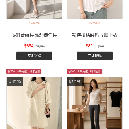
evaviva
evaviva
優雅蕾絲裝飾針織洋裝
獨特扭結裝飾收腰上衣
$654
$891
$1,090
$990
立即搶購
立即搶購
領500
999免運
刷卡回饋
領500
999免運
刷卡回饋
任1件 6折
任1件 9折