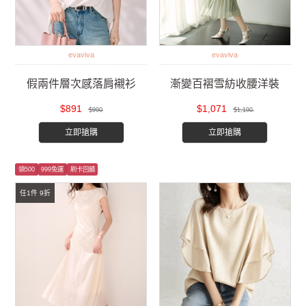
evaviva
evaviva
假兩件層次感落肩襯衫
漸變百褶雪紡收腰洋裝
$891
$1,071
$990
$1,190
立即搶購
立即搶購
領500
999免運
刷卡回饋
任1件 9折