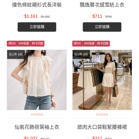
撞色條紋襯衫式長洋裝
飄逸層次感雪紡上衣
$1,161
$711
$1,290
$790
立即搶購
立即搶購
領500
999免運
刷卡回饋
領500
999免運
刷卡回饋
任1件 9折
任1件 9折
evaviva
evaviva
仙氣花飾荷葉袖上衣
遮肉大口袋鬆緊腰褲裙
$1,071
$711