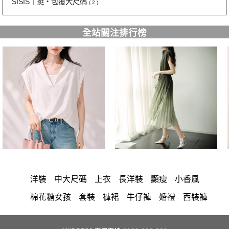
SISIS｜挺‧包覆大尺碼
( 2 )
全站關注排行榜
洋裝
中大尺碼
上衣
長洋裝
顯瘦
小香風
棉花糖女孩
套裝
褲裙
牛仔褲
婚禮
西裝褲
長裙
雪紡
長褲
裙子
襯衫
短洋裝
寬褲
v領