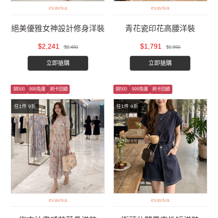
evaviva
evaviva
絕美優雅女神設計修身洋裝
青花瓷印花高腰洋裝
$2,241
$1,791
$2,490
$1,990
立即搶購
立即搶購
領500
999免運
刷卡回饋
領500
999免運
刷卡回饋
任1件 9折
任1件 9折
evaviva
evaviva