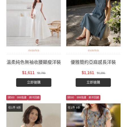
evaviva
evaviva
溫柔純色無袖收腰顯瘦洋裝
優雅簡約亞麻感長洋裝
$1,611
$1,161
$1,790
$1,290
立即搶購
立即搶購
領500
999免運
刷卡回饋
領500
999免運
刷卡回饋
任1件 9折
任1件 9折