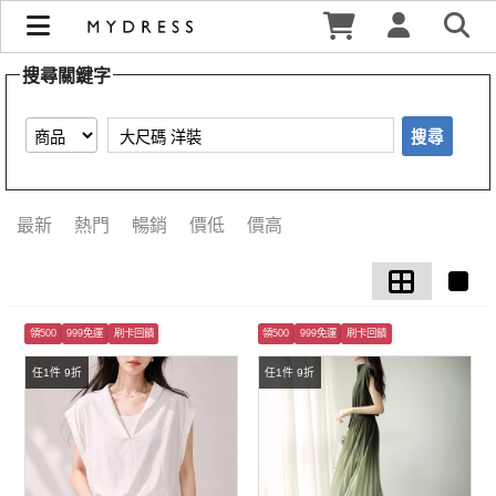
【大尺碼 洋裝】搜尋結果 | MYDRESS 時裳韓風
搜尋關鍵字
搜尋
最新
熱門
暢銷
價低
價高
領500
999免運
刷卡回饋
領500
999免運
刷卡回饋
任1件 9折
任1件 9折