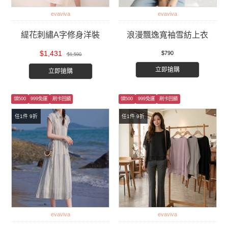
evaviva
evaviva
緹花刺繡A字修身洋裝
浪漫飄逸寬袖雪紡上衣
$1,431
$790
$1,590
立即搶購
立即搶購
領500
999免運
刷卡回饋
領500
999免運
刷卡回饋
任1件 9折
任1件 9折
evaviva
evaviva