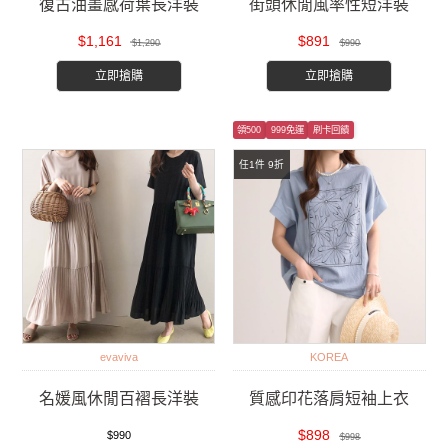
復古油畫感荷葉長洋裝
街頭休閒風率性短洋裝
$1,161
$891
$1,290
$990
立即搶購
立即搶購
領500
999免運
刷卡回饋
任1件 9折
evaviva
KOREA
名媛風休閒百褶長洋裝
質感印花落肩短袖上衣
$898
$990
$998