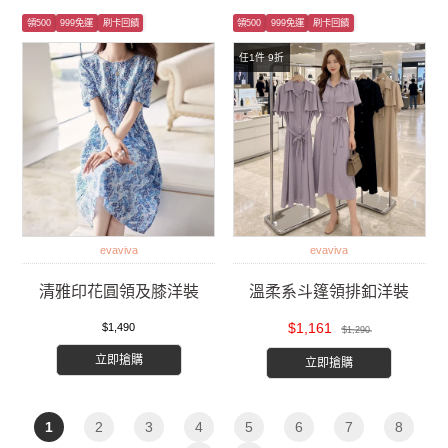
領500
999免運
刷卡回饋
領500
999免運
刷卡回饋
任1件 9折
evaviva
evaviva
清雅印花圓領及膝洋裝
溫柔系斗篷領排釦洋裝
$1,161
$1,490
$1,290
立即搶購
立即搶購
1
2
3
4
5
6
7
8