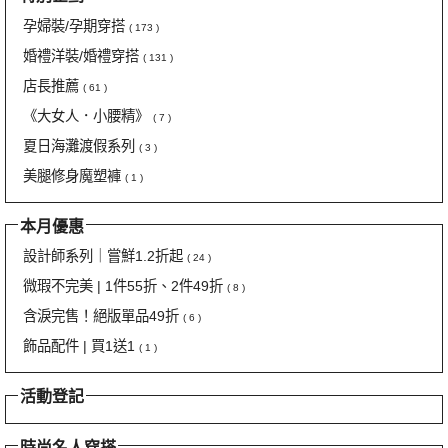
孕婦裝/孕期穿搭
( 173 )
婚禮洋裝/婚禮穿搭
( 131 )
店長推薦
( 61 )
《大女人．小腰精》
( 7 )
夏日海灘渡假系列
( 3 )
美腿修身魔塑褲
( 1 )
本月優惠
設計師系列｜嘗鮮1.2折起
( 24 )
微瑕不完美 | 1件55折、2件49折
( 8 )
含淚完售！絕版單品49折
( 6 )
飾品配件 | 買1送1
( 1 )
活動登記
時尚名人穿搭