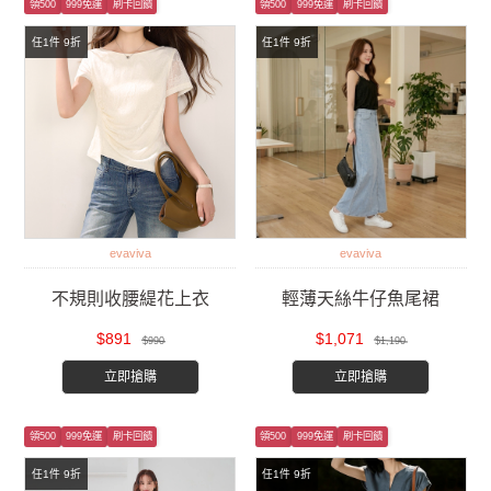
領500
999免運
刷卡回饋
領500
999免運
刷卡回饋
任1件 9折
任1件 9折
evaviva
evaviva
不規則收腰緹花上衣
輕薄天絲牛仔魚尾裙
$891
$1,071
$990
$1,190
立即搶購
立即搶購
領500
999免運
刷卡回饋
領500
999免運
刷卡回饋
任1件 9折
任1件 9折