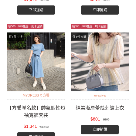
$1,190
$790
立即搶購
立即搶購
領500
999免運
刷卡回饋
領500
999免運
刷卡回饋
任1件 9折
任1件 9折
MYDRESS X 方馨
evaviva
【方馨聯名款】帥氣個性短
絕美漸層蕾絲刺繡上衣
袖寬褲套裝
$801
$890
$1,341
$1,490
立即搶購