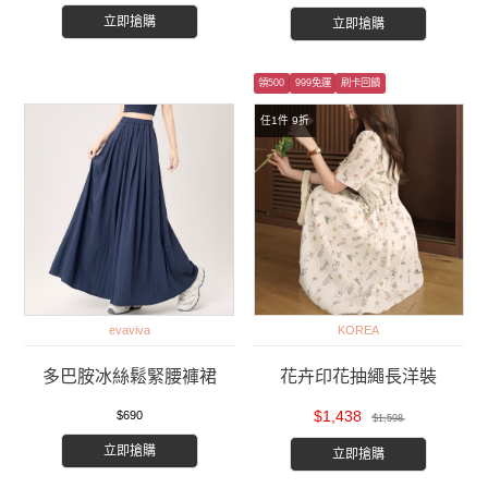
立即搶購
立即搶購
領500
999免運
刷卡回饋
任1件 9折
evaviva
KOREA
多巴胺冰絲鬆緊腰褲裙
花卉印花抽繩長洋裝
$1,438
$690
$1,598
立即搶購
立即搶購