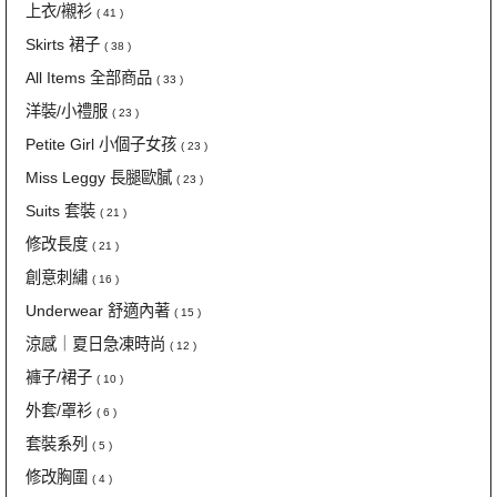
上衣/襯衫
( 41 )
Skirts 裙子
( 38 )
All Items 全部商品
( 33 )
洋裝/小禮服
( 23 )
Petite Girl 小個子女孩
( 23 )
Miss Leggy 長腿歐膩
( 23 )
Suits 套裝
( 21 )
修改長度
( 21 )
創意刺繡
( 16 )
Underwear 舒適內著
( 15 )
涼感｜夏日急凍時尚
( 12 )
褲子/裙子
( 10 )
外套/罩衫
( 6 )
套裝系列
( 5 )
修改胸圍
( 4 )