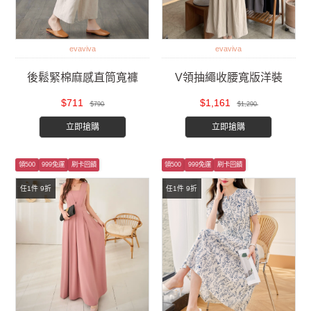
evaviva
evaviva
後鬆緊棉麻感直筒寬褲
V領抽繩收腰寬版洋裝
$711
$1,161
$790
$1,290
立即搶購
立即搶購
領500
999免運
刷卡回饋
領500
999免運
刷卡回饋
任1件 9折
任1件 9折