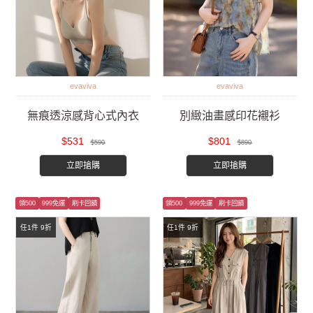
evaviva
evaviva
無痕透涼感背心式內衣
別緻油畫感印花襯衫
$531
$801
$590
$890
立即搶購
立即搶購
領500
999免運
刷卡回饋
領500
999免運
刷卡回饋
任1件 9折
任1件 9折