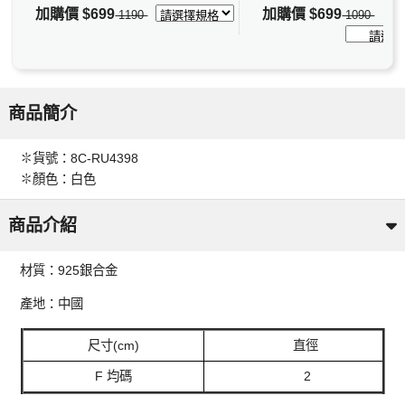
加購價
$699
加購價
$699
1190
1090
商品簡介
✽貨號：8C-RU4398
✽顏色：白色
商品介紹
材質：925銀合金
產地：中國
尺寸(cm)
直徑
F 均碼
2