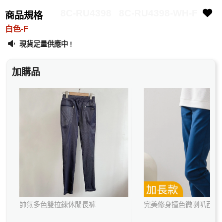
8C-RU4398
8C-RU4398-WH-F
商品規格
白色-F
現貨足量供應中 !
加購品
帥氣多色雙拉鍊休閒長褲
完美修身撞色微喇叭西裝