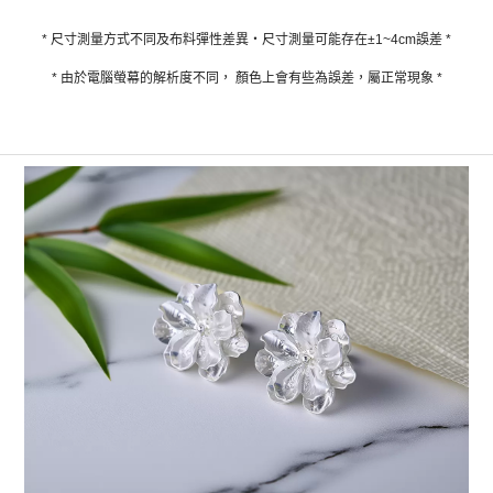
* 尺寸測量方式不同及布料彈性差異‧尺寸測量可能存在±1~4cm誤差 *
* 由於電腦螢幕的解析度不同， 顏色上會有些為誤差，屬正常現象 *