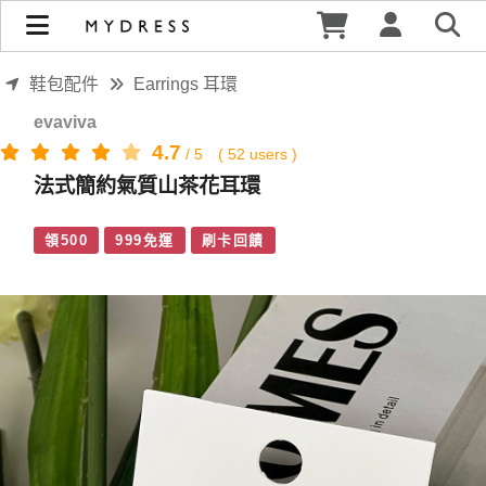
法式簡約氣質山茶花耳環 | MYDRESS 時裳韓風
鞋包配件
Earrings 耳環
evaviva
4.7
/
5
(
52
users )
法式簡約氣質山茶花耳環
領500
999免運
刷卡回饋