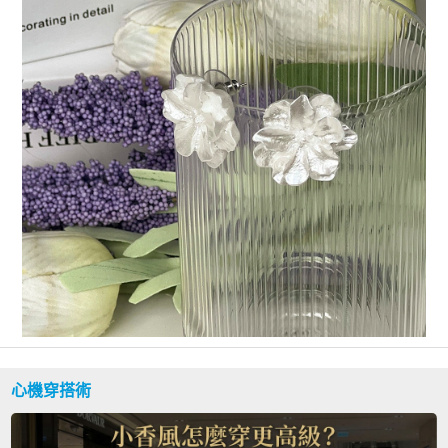
心機穿搭術