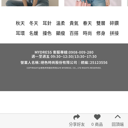
秋天
冬天
耳針
溫柔
貴氣
春天
雙層
碎鑽
耳環
名媛
撞色
顯瘦
百搭
時尚
修身
拼接
氣質
優雅
簡約
洋裝
中大尺碼
上衣
長洋裝
小香風
褲裙
套裝
棉花糖女孩
婚禮
牛仔褲
西裝褲
長裙
雪紡
v領
裙子
襯衫
褲
短洋裝
針織
正韓 洋裝
假兩件
禮服
上身
典雅
背心
連身褲
裙
寬褲
保暖
短褲
外套
內衣
夏天
罩衫
收腰
西裝
涼感
鴨絨
七分袖
亞麻
西裝外套
絲巾
小禮服
正韓空運
宴會
下身
小個子女孩
成套內衣
紅色
鞋
帽
不規則
鞋子
法式
7579
出清
雪紡上衣
束腹
6532
鬆緊腰
分享好友
0 商品
回頂端