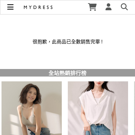
修身洋裝發熱衣小可愛 韓國牛仔褲穿搭都在 - MYDRESS 時裳
韓風 | MYDRESS 時裳韓風
很抱歉，此商品已全數銷售完畢 !
全站熱銷排行榜