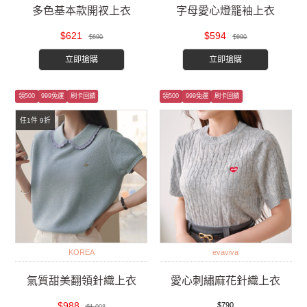
多色基本款開衩上衣
字母愛心燈籠袖上衣
$621
$594
$690
$990
立即搶購
立即搶購
領500
999免運
刷卡回饋
領500
999免運
刷卡回饋
任1件 9折
KOREA
evaviva
氣質甜美翻領針織上衣
愛心刺繡麻花針織上衣
$988
$790