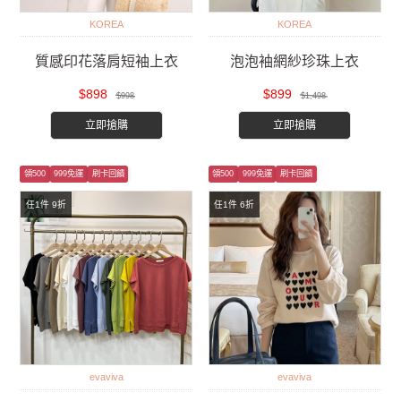
KOREA
KOREA
質感印花落肩短袖上衣
泡泡袖網紗珍珠上衣
$898
$899
$998
$1,498
立即搶購
立即搶購
領500
999免運
刷卡回饋
領500
999免運
刷卡回饋
任1件 9折
任1件 6折
evaviva
evaviva