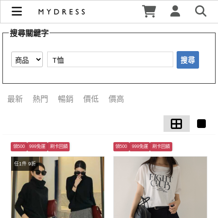
【T恤】搜尋結果 | MYDRESS 時裳韓風
搜尋關鍵字
搜尋
最新
熱門
暢銷
價低
價高
領500
999免運
刷卡回饋
領500
999免運
刷卡回饋
任1件 9折