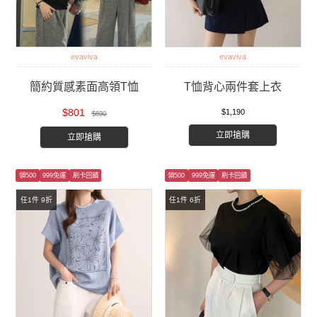
evaviva
evaviva
簡約質感素面高領T恤
T恤背心兩件套上衣
$801
$1,190
$890
立即搶購
立即搶購
領500
999免運
刷卡回饋
領500
999免運
刷卡回饋
任1件 9折
任1件 6折