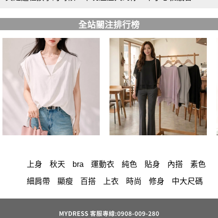
全站關注排行榜
上身
秋天
bra
運動衣
純色
貼身
內搭
素色
細肩帶
顯瘦
百搭
上衣
時尚
修身
中大尺碼
洋裝
長洋裝
棉花糖女孩
小香風
套裝
牛仔褲
褲裙
婚禮
西裝褲
長褲
雪紡
正韓 洋裝
涼感