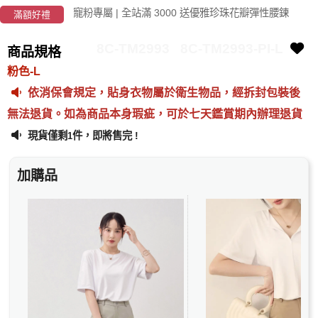
寵粉專屬 | 全站滿 3000 送優雅珍珠花瓣彈性腰鍊
滿額好禮
8C-TM2993
8C-TM2993-PI-L
商品規格
粉色-L
依消保會規定，貼身衣物屬於衛生物品，經拆封包裝後
無法退貨。如為商品本身瑕疵，可於七天鑑賞期內辦理退貨
現貨僅剩
件，即將售完 !
1
加購品