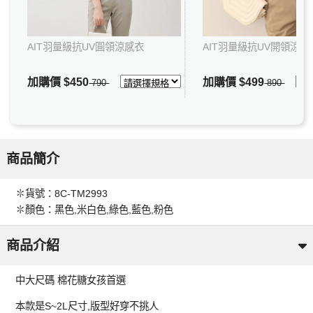
AIT羽量級抗UV圓領涼感衣
AIT羽量級抗UV開領涼感
加購價
$450
加購價
$499
790
890
商品簡介
✽貨號：8C-TM2993
✽顏色：黑色,米白色,綠色,藍色,粉色
商品介紹
中大尺碼 棉花糖女孩首選
本款是S~2L尺寸,版型好穿不挑人