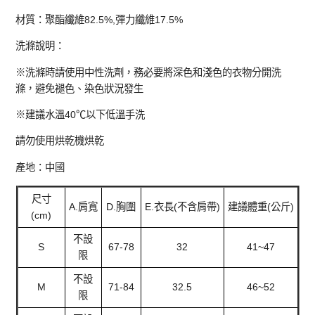
材質：聚酯纖維82.5%,彈力纖維17.5%
洗滌說明：
※洗滌時請使用中性洗劑，務必要將深色和淺色的衣物分開洗
滌，避免褪色、染色狀況發生
※建議水溫40℃以下低溫手洗
請勿使用烘乾機烘乾
產地：中國
尺寸
A.肩寬
D.胸圍
E.衣長(不含肩帶)
建議體重(公斤)
(cm)
不設
S
67-78
32
41~47
限
不設
M
71-84
32.5
46~52
限