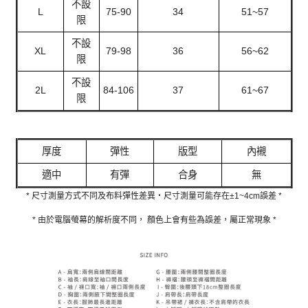
不設
L
75-90
34
51~57
限
不設
XL
79-98
36
56~62
限
不設
2L
84-106
37
61~67
限
厚度
彈性
版型
內襯
適中
有彈
合身
無
* 尺寸測量方式不同及布料彈性差異‧尺寸測量可能存在±1~4cm誤差 *
* 由於電腦螢幕的解析度不同， 顏色上會有些為誤差，屬正常現象 *