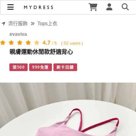
親膚運動休閒款舒適背心 | MYDRESS 時裳韓風
流行服飾
Tops上衣
evaviva
4.7
/
5
(
52
users )
親膚運動休閒款舒適背心
領500
999免運
刷卡回饋