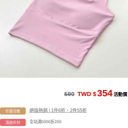
354
590
TWD $
活動價
絕版熱銷 | 1件6折、2件55折
任選活動
全站滿5000折200
滿額折扣