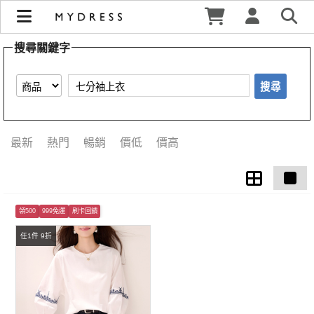
【七分袖上衣】搜尋結果 | MYDRESS 時裳韓風
搜尋關鍵字
搜尋
最新
熱門
暢銷
價低
價高
領500
999免運
刷卡回饋
任1件 9折