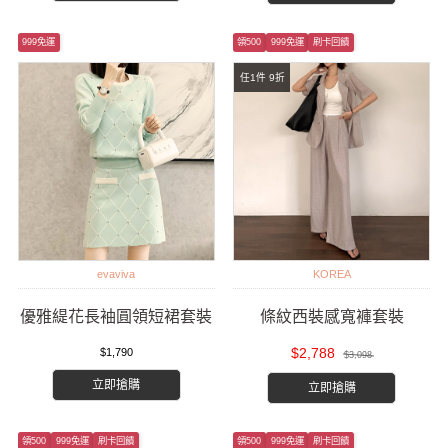
999免運
領500
999免運
刷卡回饋
任1件 9折
evaviva
KOREA
優雅緹花長袖圓領短裙套裝
條紋西裝感寬褲套裝
$2,788
$1,790
$3,098
立即搶購
立即搶購
領500
999免運
刷卡回饋
領500
999免運
刷卡回饋