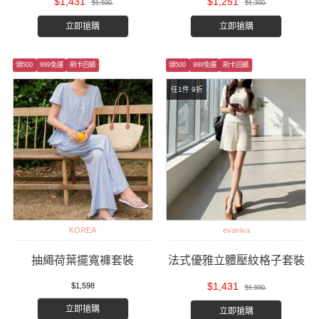
$1,431
$1,251
$1,590
$1,390
立即搶購
立即搶購
領500
999免運
刷卡回饋
領500
999免運
刷卡回饋
任1件 9折
KOREA
evaviva
抽繩荷葉擺寬褲套裝
法式優雅立體壓紋格子套裝
$1,431
$1,598
$1,590
立即搶購
立即搶購