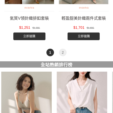
evaviva
evaviva
氣質V領針織排釦套裝
輕盈甜美針織兩件式套裝
$1,251
$1,701
$1,390
$1,890
立即搶購
立即搶購
1
2
全站熱銷排行榜