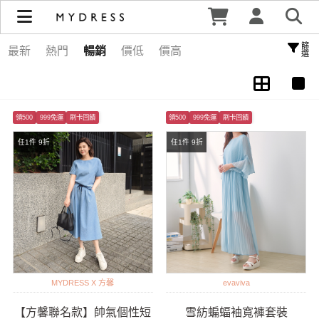
時尚套裝推薦｜上班、約會、休閒風格一次擁有 -MYDRESS |
MYDRESS 時裳韓風
篩選
最新
熱門
暢銷
價低
價高
領500
999免運
刷卡回饋
領500
999免運
刷卡回饋
任1件 9折
任1件 9折
MYDRESS X 方馨
evaviva
【方馨聯名款】帥氣個性短
雪紡蝙蝠袖寬褲套裝