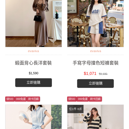
evaviva
evaviva
緞面背心長洋套裝
手寫字母撞色短褲套裝
$1,071
$1,590
$1,190
立即搶購
立即搶購
領500
999免運
刷卡回饋
領500
999免運
刷卡回饋
任1件 6折