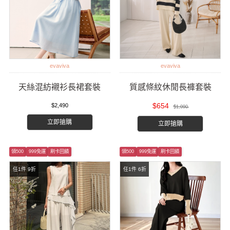
evaviva
evaviva
天絲混紡襯衫長裙套裝
質感條紋休閒長褲套裝
$654
$2,490
$1,090
立即搶購
立即搶購
領500
999免運
刷卡回饋
領500
999免運
刷卡回饋
任1件 9折
任1件 6折