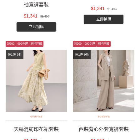
袖寬褲套裝
$1,341
$1,490
$1,341
$1,490
立即搶購
立即搶購
領500
999免運
刷卡回饋
領500
999免運
刷卡回饋
任1件 9折
任1件 9折
evaviva
evaviva
天絲混紡印花裙套裝
西裝背心外套寬褲套裝