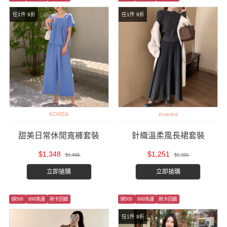
任1件 9折
任1件 9折
KOREA
evaviva
甜美日常休閒寬褲套裝
針織溫柔風長裙套裝
$1,348
$1,251
$1,498
$1,390
立即搶購
立即搶購
領500
999免運
刷卡回饋
領500
999免運
刷卡回饋
任1件 9折