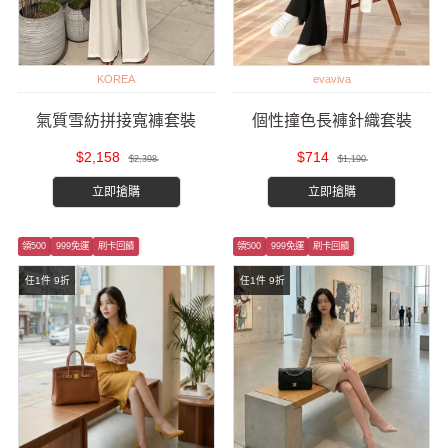
KOREA
evaviva
氣質雪紡拼接寬褲套裝
個性撞色長褲針織套裝
$2,158
$714
$2,398
$1,190
立即搶購
立即搶購
領500
999免運
刷卡回饋
領500
999免運
刷卡回饋
任1件 9折
任1件 9折