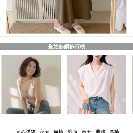
全站熱銷排行榜
背心洋裝
秋天
無袖
緞面
春天
典雅
長袖