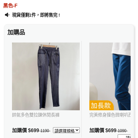
黑色-F
現貨僅剩
件，即將售完 !
1
加購品
帥氣多色雙拉鍊休閒長褲
完美修身撞色微喇叭西裝
加購價
$699
加購價
$699
1190
1090