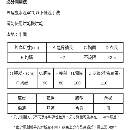
必分開清洗
※建議水溫40℃以下低溫手洗
請勿使用烘乾機烘乾
產地：中國
外套尺寸(cm)
A.連肩袖長
C.胸圍
D.衣長
F 均碼
62
不設限
42.5
洋裝尺寸(cm)
C.胸圍
F.腰圍
H.臀圍
D.衣長(不含肩帶)
F 均碼
90
80
100
116
厚度
彈性
版型
內襯
偏薄
無彈
合身
無
* 尺寸測量方式不同及布料彈性差異‧尺寸測量可能存在±1~4cm誤差 *
* 由於電腦螢幕的解析度不同， 顏色上會有些為誤差，屬正常現象 *