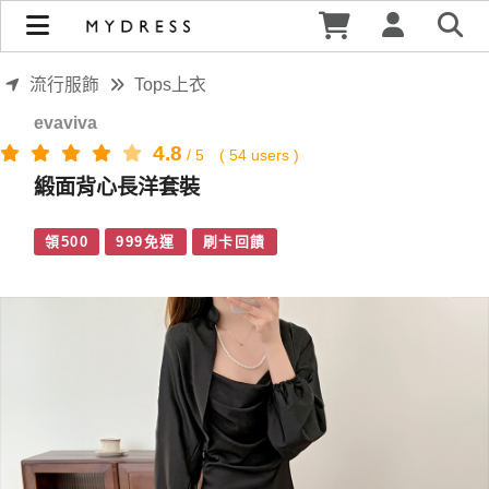
緞面背心長洋套裝 | MYDRESS 時裳韓風
流行服飾
Tops上衣
evaviva
4.8
/
5
(
54
users )
緞面背心長洋套裝
領500
999免運
刷卡回饋