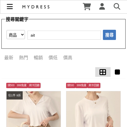
【ait】搜尋結果 | MYDRESS 時裳韓風
搜尋關鍵字
搜尋
最新
熱門
暢銷
價低
價高
領500
999免運
刷卡回饋
領500
999免運
刷卡回饋
任1件 9折