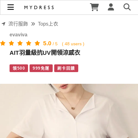
AIT羽量級抗UV開領涼感衣 | MYDRESS 時裳韓風
流行服飾
Tops上衣
evaviva
5.0
/
5
(
48
users )
AIT羽量級抗UV開領涼感衣
領500
999免運
刷卡回饋