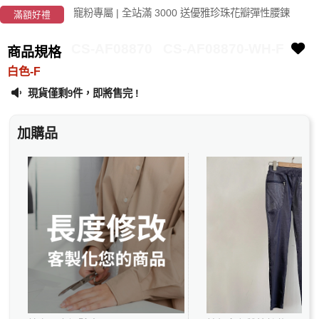
寵粉專屬 | 全站滿 3000 送優雅珍珠花瓣彈性腰鍊
滿額好禮
CS-AF08870
CS-AF08870-WH-F
商品規格
白色-F
現貨僅剩
件，即將售完 !
9
加購品