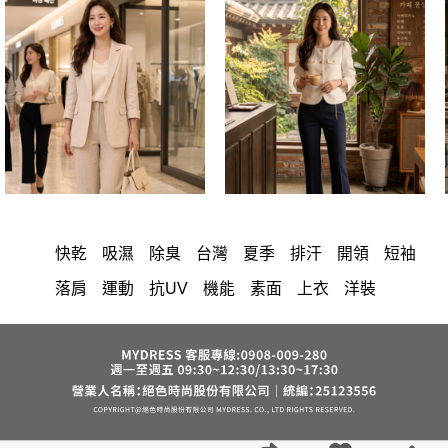
快乾
吸濕
除臭
台灣
夏季
排汗
開領
短袖
落肩
運動
抗UV
機能
素面
上衣
洋裝
中大尺碼
長洋裝
顯瘦
小香風
套裝
棉花糖女孩
褲裙
婚禮
牛仔褲
西裝褲
長裙
雪紡
V領
裙子
襯衫
短洋裝
正韓 洋裝
褲
針織
上身
氣質
裙
連身褲
禮服
保暖
寬褲
背心
外套
內衣
西裝