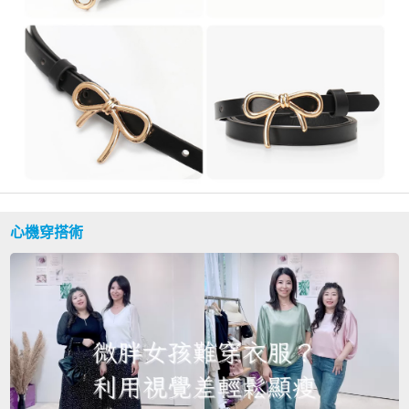
心機穿搭術