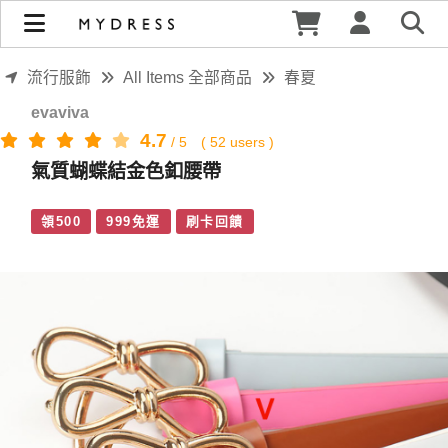
氣質蝴蝶結金色釦腰帶 | MYDRESS 時裳韓風
流行服飾
All Items 全部商品
春夏
evaviva
4.7
/
5
(
52
users )
氣質蝴蝶結金色釦腰帶
領500
999免運
刷卡回饋