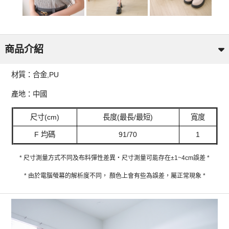
商品介紹
材質：合金,PU
產地：中國
尺寸(cm)
長度(最長/最短)
寬度
F 均碼
91/70
1
* 尺寸測量方式不同及布料彈性差異‧尺寸測量可能存在±1~4cm誤差 *
* 由於電腦螢幕的解析度不同， 顏色上會有些為誤差，屬正常現象 *