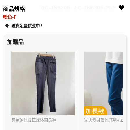
8C-JN6305
8C-JN6305-PI-F
商品規格
粉色-F
現貨足量供應中 !
加購品
帥氣多色雙拉鍊休閒長褲
完美修身撞色微喇叭西裝