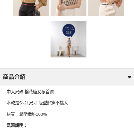
商品介紹
中大尺碼 棉花糖女孩首選
本款是S~2L尺寸,版型好穿不挑人
材質：聚酯纖維100%
洗滌說明：