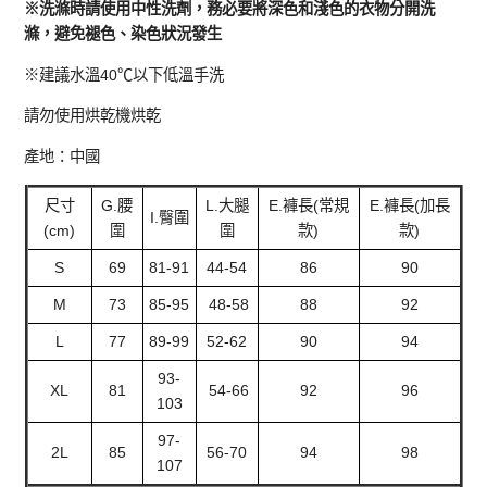
※洗滌時請使用中性洗劑，務必要將深色和淺色的衣物分開洗
滌，避免褪色、染色狀況發生
※建議水溫40℃以下低溫手洗
請勿使用烘乾機烘乾
產地：中國
尺寸
G.腰
L.大腿
E.褲長(常規
E.褲長(加長
I.臀圍
(cm)
圍
圍
款)
款)
S
69
81-91
44-54
86
90
M
73
85-95
48-58
88
92
L
77
89-99
52-62
90
94
93-
XL
81
54-66
92
96
103
97-
2L
85
56-70
94
98
107