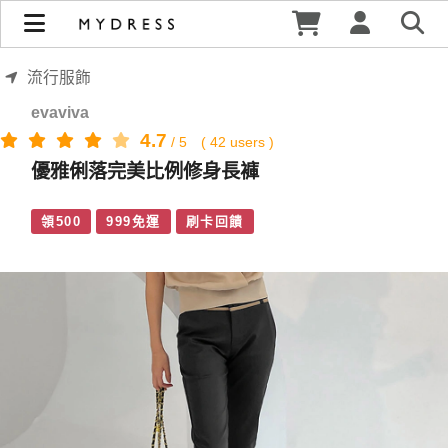
優雅俐落完美比例修身長褲 | MYDRESS 時裳韓風
流行服飾
evaviva
4.7
/
5
(
42
users )
優雅俐落完美比例修身長褲
領500
999免運
刷卡回饋