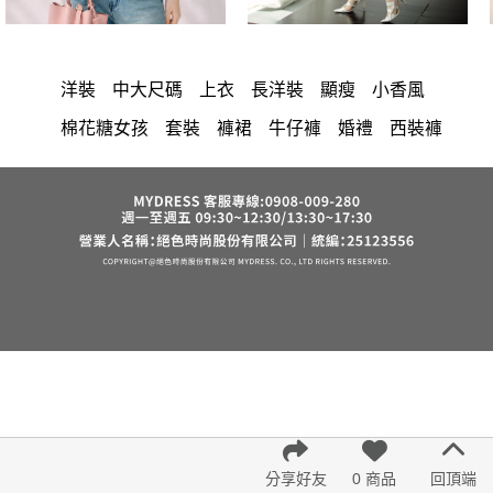
洋裝
中大尺碼
上衣
長洋裝
顯瘦
小香風
棉花糖女孩
套裝
褲裙
牛仔褲
婚禮
西裝褲
長裙
雪紡
長褲
裙子
襯衫
短洋裝
v領
正韓 洋裝
寬褲
針織
內衣
裙
褲
上身
禮服
連身褲
保暖
背心
氣質
洋裝 大衣 氣質輕熟女外套式連身裙
西裝
收腰
外套
鴨絨
短褲
時尚
棉質
夏天
七分袖
雪紡上衣
長袖上衣
小禮服
亞麻
V領 洋裝
鬆緊腰
紅色
帽
涼感
成套內衣
正韓空運
假兩件
長袖
修身
6532
罩衫
短袖
束腹
中大
法式
宴會
西裝外套
鞋子
下身
7579
腰鍊
分享好友
0 商品
回頂端