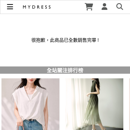
修身洋裝發熱衣小可愛 韓國牛仔褲穿搭都在 - MYDRESS 時裳
韓風 | MYDRESS 時裳韓風
很抱歉，此商品已全數銷售完畢 !
全站關注排行榜