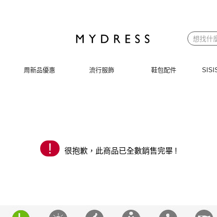
 | MYDRESS 時裳韓風
周新品優惠
流行服飾
鞋包配件
SI
!
很抱歉，此商品已全數銷售完畢 !