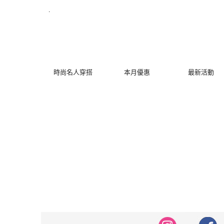
修身洋裝發熱衣小可愛 韓國牛仔褲穿搭都在 - MYDRESS 時裳韓風
.
時尚名人穿搭
本月優惠
最新活動