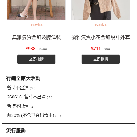
evaviva
evaviva
典雅氣質金釦及膝洋裝
優雅氣質小花金釦設計外套
$988
$711
$1,098
$790
立即搶購
立即搶購
行銷全館大活動
暫時不出清
( 2 )
260616_暫時不出清
( 2 )
暫時不出清
( 1 )
前30% (不含已在出清中)
( 1 )
流行服飾