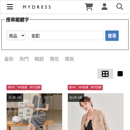
【金釦】搜尋結果 | MYDRESS 時裳韓風
搜尋關鍵字
搜尋
最新
熱門
暢銷
價低
價高
領500
999免運
刷卡回饋
領500
999免運
刷卡回饋
任1件 9折
任1件 9折