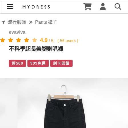
不科學超長美腿喇叭褲 | MYDRESS 時裳韓風
流行服飾
Pants 褲子
evaviva
4.9
/
5
(
56
users )
不科學超長美腿喇叭褲
領500
999免運
刷卡回饋