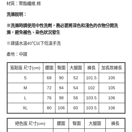
材質：聚酯纖維,棉
洗滌說明：
※洗滌時請使用中性洗劑，務必要將深色和淺色的衣物分開洗
滌，避免褪色、染色狀況發生
※建議水溫40℃以下低溫手洗
產地：中國
寬鬆版 尺寸(cm)
腰圍
臀圍
大腿圍
褲長
加長款褲長
S
68
90
52
101.5
105
M
72
94
54
102
105
L
76
98
56
103.5
106
XL
80
106
60
103.5
106
絕色版 尺寸(cm)
腰圍
臀圍
大腿圍
褲長