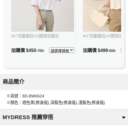
AIT羽量級抗UV圓領涼感衣
AIT羽量級抗UV開領涼感
加購價
$450
加購價
$499
790
890
商品簡介
✽貨號：8D-BW0624
✽顏色：絕色黑(修身版),深藍色(修身版),淺藍色(修身版)
MYDRESS 推薦穿搭