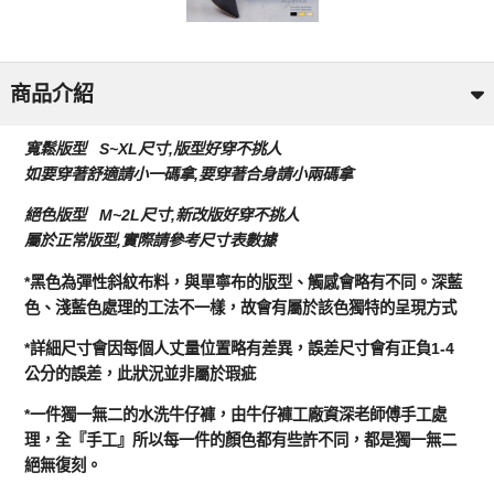
商品介紹
寬鬆版型 S~XL尺寸,版型好穿不挑人
如要穿著舒適請小一碼拿,要穿著合身請小兩碼拿
絕色版型 M~2L尺寸,新改版好穿不挑人
屬於正常版型,實際請參考尺寸表數據
*黑色為彈性斜紋布料，與單寧布的版型、觸感會略有不同。深藍
色、淺藍色處理的工法不一樣，故會有屬於該色獨特的呈現方式
*詳細尺寸會因每個人丈量位置略有差異，誤差尺寸會有正負1-4
公分的誤差，此狀況並非屬於瑕疵
*一件獨一無二的水洗牛仔褲，由牛仔褲工廠資深老師傅手工處
理，全『手工』所以每一件的顏色都有些許不同，都是獨一無二
絕無復刻。