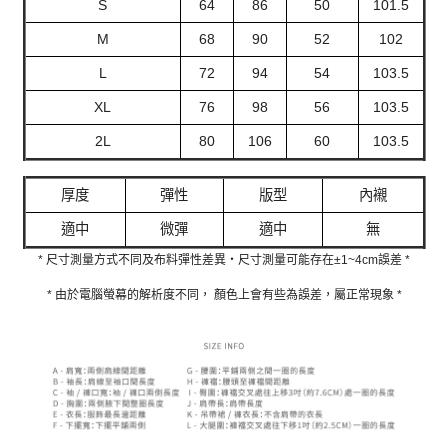
S
64
86
50
101.5
M
68
90
52
102
L
72
94
54
103.5
XL
76
98
56
103.5
2L
80
106
60
103.5
厚度
彈性
版型
內襯
適中
微彈
適中
無
* 尺寸測量方式不同及布料彈性差異‧尺寸測量可能存在±1~4cm誤差 *
* 由於電腦螢幕的解析度不同， 顏色上會有些為誤差，屬正常現象 *