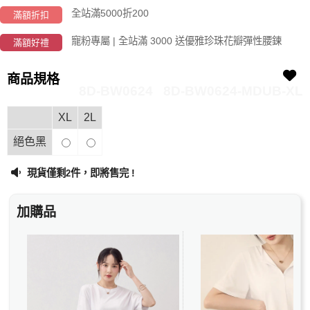
全站滿5000折200
滿額折扣
寵粉專屬 | 全站滿 3000 送優雅珍珠花瓣彈性腰鍊
滿額好禮
商品規格
8D-BW0624
8D-BW0624-MDUB-XL
XL
2L
絕色黑
現貨僅剩
件，即將售完 !
2
加購品