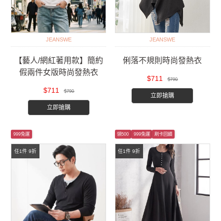
JEANSWE
JEANSWE
【藝人/網紅著用款】簡約
俐落不規則時尚發熱衣
假兩件女版時尚發熱衣
$711
$790
$711
$790
立即搶購
立即搶購
999免運
領500
999免運
刷卡回饋
任1件 9折
任1件 9折