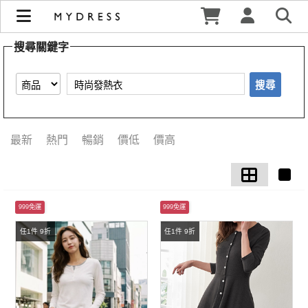
【時尚發熱衣】搜尋結果 | MYDRESS 時裳韓風
搜尋關鍵字
搜尋
最新
熱門
暢銷
價低
價高
999免運
999免運
任1件 9折
任1件 9折