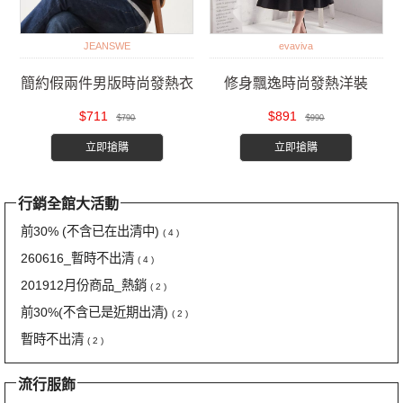
JEANSWE
evaviva
簡約假兩件男版時尚發熱衣
修身飄逸時尚發熱洋裝
$711
$891
$790
$990
立即搶購
立即搶購
行銷全館大活動
前30% (不含已在出清中)
( 4 )
260616_暫時不出清
( 4 )
201912月份商品_熱銷
( 2 )
前30%(不含已是近期出清)
( 2 )
暫時不出清
( 2 )
流行服飾