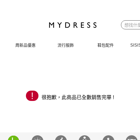
 | MYDRESS 時裳韓風
周新品優惠
流行服飾
鞋包配件
SI
!
很抱歉，此商品已全數銷售完畢 !