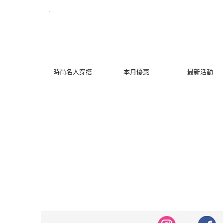
修身洋裝發熱衣小可愛 韓國牛仔褲穿搭都在 - MYDRESS 時裳韓風
.
時尚名人穿搭
本月優惠
最新活動