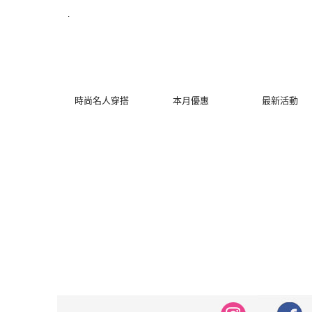
修身洋裝發熱衣小可愛 韓國牛仔褲穿搭都在 - MYDRESS 時裳韓風
.
時尚名人穿搭
本月優惠
最新活動