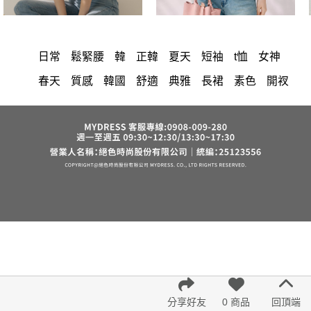
日常
鬆緊腰
韓
正韓
夏天
短袖
t恤
女神
春天
質感
韓國
舒適
典雅
長裙
素色
開衩
顯瘦
休閒
裙子
百搭
洋裝
上衣
中大尺碼
長洋裝
小香風
套裝
棉花糖女孩
褲裙
婚禮
牛仔褲
西裝褲
雪紡
V領
襯衫
正韓 洋裝
短洋裝
褲
針織
上身
氣質
裙
連身褲
保暖
寬褲
禮服
背心
外套
內衣
收腰
短褲
洋裝 大衣 氣質輕熟女外套式連身裙
西裝
鴨絨
七分袖
涼感
西裝外套
時尚
絲巾
V領 洋裝
小禮服
亞麻
紅色
小個子女孩
下身
長褲
宴會
成套內衣
帽
正韓空運
7579
6532
修身
腰鍊
分享好友
0 商品
回頂端