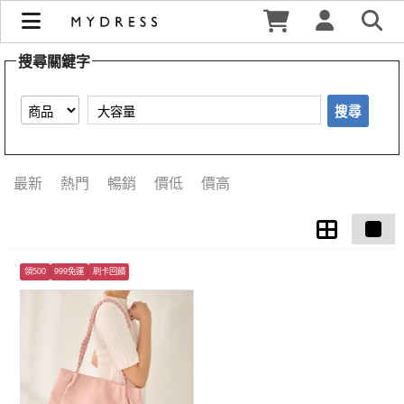
【大容量】搜尋結果 | MYDRESS 時裳韓風
搜尋關鍵字
搜尋
最新
熱門
暢銷
價低
價高
領500
999免運
刷卡回饋