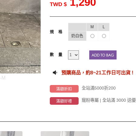
1,290
TWD $
M
L
規格
奶白色
數量
預購商品，約
8~21工作
日可出貨 !
-M
全站滿5000折200
滿額折扣
寵粉專屬 | 全站滿 3000
滿額好禮