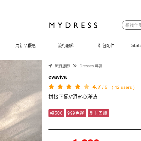
周新品優惠
流行服飾
鞋包配件
SI
流行服飾
Dresses 洋裝
evaviva
4.7
/
5
(
42
users )
拼接下擺V領背心洋裝
領500
999免運
刷卡回饋