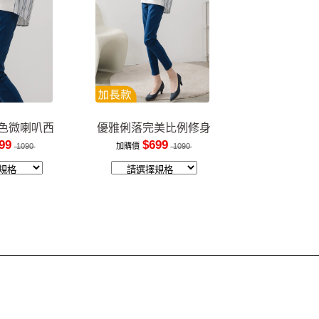
色微喇叭西
優雅俐落完美比例修身
褲
長褲
99
$699
1090
加購價
1090