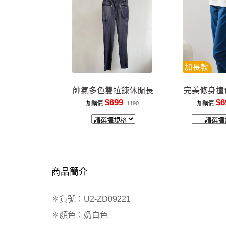
帥氣多色雙拉鍊休閒長
完美修身撞
褲
裝
$699
$6
加購價
1190
加購價
商品簡介
✽貨號：U2-ZD09221
✽顏色：奶白色