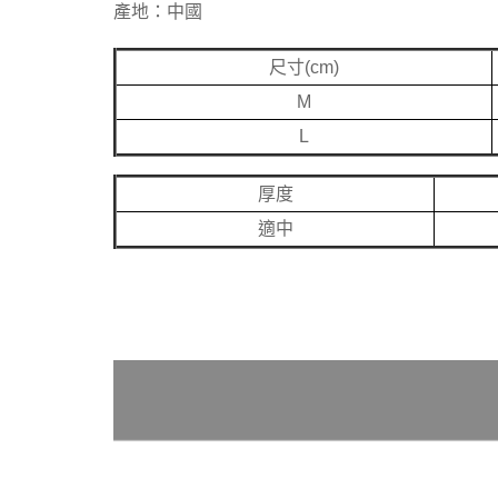
產地：中國
尺寸(cm)
M
L
厚度
適中