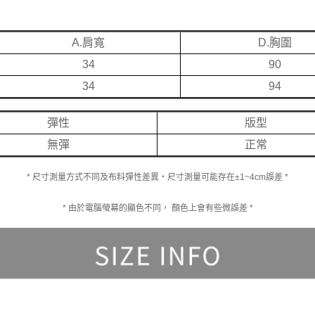
A.肩寬
D.胸圍
34
90
34
94
彈性
版型
無彈
正常
* 尺寸測量方式不同及布料彈性差異‧尺寸測量可能存在±1~4cm誤差 *
* 由於電腦螢幕的顯色不同， 顏色上會有些微誤差 *