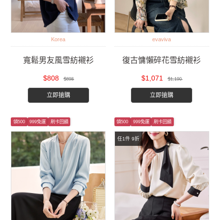
Korea
evaviva
寬鬆男友風雪紡襯衫
復古慵懶碎花雪紡襯衫
$808
$1,071
$898
$1,190
立即搶購
立即搶購
領500
999免運
刷卡回饋
領500
999免運
刷卡回饋
任1件 9折