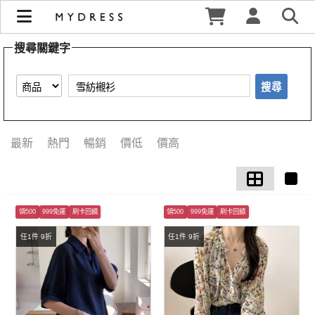
【雪紡襯衫】搜尋結果 | MYDRESS 時裳韓風
搜尋關鍵字
搜尋
最新
熱門
暢銷
價低
價高
領500
999免運
刷卡回饋
領500
999免運
刷卡回饋
任1件 9折
任1件 9折