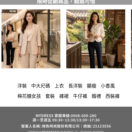
限時促銷商品，錯過可惜
洋裝
中大尺碼
上衣
長洋裝
顯瘦
小香風
棉花糖女孩
套裝
褲裙
牛仔褲
婚禮
西裝褲
長裙
雪紡
裙子
長褲
短洋裝
襯衫
正韓 洋裝
寬褲
v領
針織
褲
內衣
裙
上身
禮服
連身褲
保暖
氣質
背心
收腰
外套