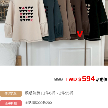
594
990
TWD $
活動價
絕版熱銷 | 1件6折、2件55折
任選活動
全站滿5000折200
滿額折扣