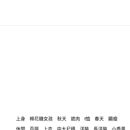
上身
棉花糖女孩
秋天
遮肉
t恤
春天
顯瘦
休閒
百搭
上衣
中大尺碼
洋裝
長洋裝
小香風