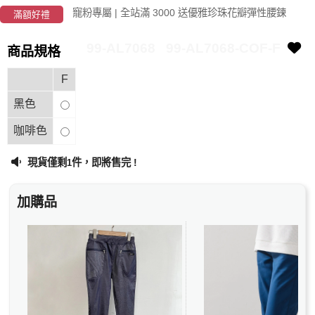
寵粉專屬 | 全站滿 3000 送優雅珍珠花瓣彈性腰鍊
滿額好禮
99-AL7068
99-AL7068-COF-F
商品規格
F
黑色
咖啡色
現貨僅剩
件，即將售完 !
1
加購品