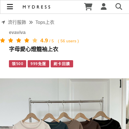
字母愛心燈籠袖上衣 | MYDRESS 時裳韓風
流行服飾
Tops上衣
evaviva
4.9
/
5
(
56
users )
字母愛心燈籠袖上衣
領500
999免運
刷卡回饋