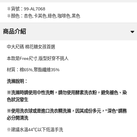
✽貨號：99-AL7068
✽顏色：杏色,卡其色,綠色,咖啡色,黑色
商品介紹
中大尺碼 棉花糖女孩首選
本款是Free尺寸,版型好穿不挑人
材質：棉65%,聚酯纖維35%
洗滌說明：
※洗滌時請使用中性洗劑，請勿使用酵素洗衣粉，避免褪色、染
色狀況發生
※使用洗衣球或是進口洗衣精洗滌，因其成份多元，"深色"請務
必分開清洗
※建議水溫44℃以下低溫手洗