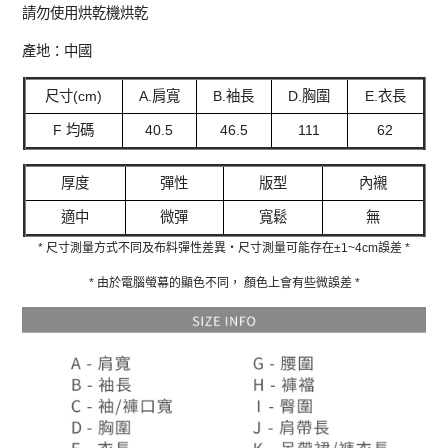
請勿使用烘乾機烘乾
產地：中國
尺寸(cm)
A.肩寬
B.袖長
D.胸圍
E.衣長
F 均碼
40.5
46.5
111
62
厚度
彈性
版型
內襯
適中
微彈
寬鬆
無
* 尺寸測量方式不同及布料彈性差異‧尺寸測量可能存在±1~4cm誤差 *
* 由於電腦螢幕的顯色不同， 顏色上會有些微誤差 *