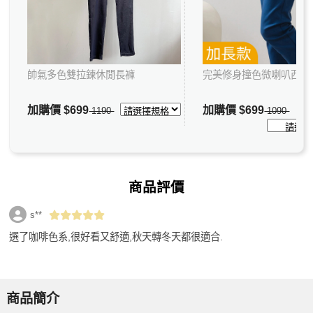
帥氣多色雙拉鍊休閒長褲
完美修身撞色微喇叭西裝
加購價
$699
加購價
$699
1190
1090
商品評價
s**
選了咖啡色系,很好看又舒適,秋天轉冬天都很適合.
商品簡介