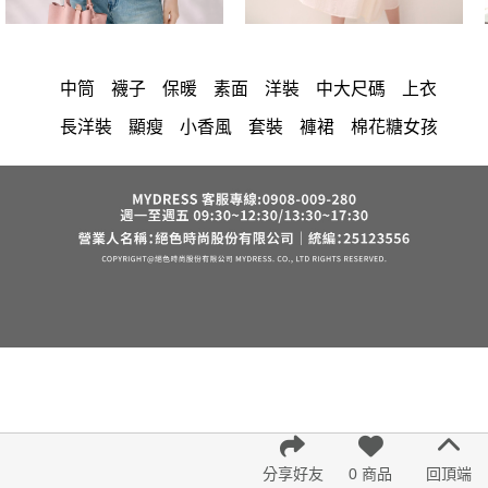
中筒
襪子
保暖
素面
洋裝
中大尺碼
上衣
長洋裝
顯瘦
小香風
套裝
褲裙
棉花糖女孩
婚禮
牛仔褲
西裝褲
長裙
雪紡
v領
裙子
襯衫
短洋裝
褲
針織
正韓 洋裝
假兩件
禮服
氣質
上身
典雅
連身褲
裙
背心
短褲
外套
寬褲
內衣
夏天
收腰
西裝
罩衫
涼感
鴨絨
七分袖
西裝外套
絲巾
小禮服
亞麻
宴會
時尚
下身
小個子女孩
成套內衣
紅色
鞋
帽
正韓空運
鞋子
法式
7579
出清
雪紡上衣
束腹
鬆緊腰
6532
7811
蕾絲
中大
修身
不規則
涼鞋
綁帶
羊裝
長褲
冬天
涼感短褲
短袖
6533
針織上衣
分享好友
0 商品
回頂端