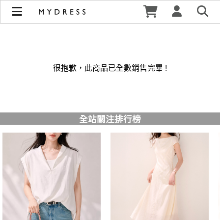
修身洋裝發熱衣小可愛 韓國牛仔褲穿搭都在 - MYDRESS 時裳
韓風 | MYDRESS 時裳韓風
很抱歉，此商品已全數銷售完畢 !
全站關注排行榜