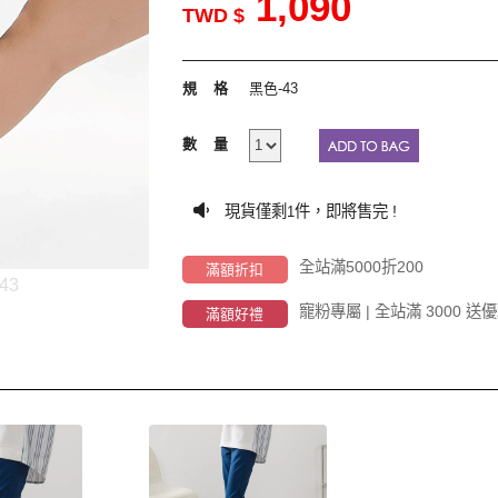
1,090
TWD $
規格
黑色-43
數量
現貨僅剩
件，即將售完 !
1
全站滿5000折200
滿額折扣
43
寵粉專屬 | 全站滿 3000
滿額好禮