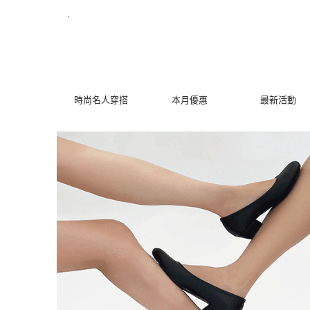
典雅時尚知性歐膩久站鞋 | MYDRESS 時裳韓風
.
時尚名人穿搭
本月優惠
最新活動