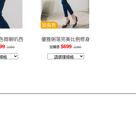
色微喇叭西
優雅俐落完美比例修身
褲
長褲
99
$699
1090
加購價
1090