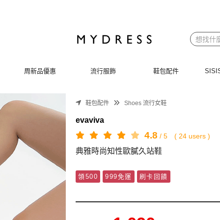
周新品優惠
流行服飾
鞋包配件
SI
鞋包配件
Shoes 流行女鞋
evaviva
4.8
/
5
(
24
users )
典雅時尚知性歐膩久站鞋
領500
999免運
刷卡回饋