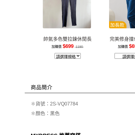
帥氣多色雙拉鍊休閒長
完美修身撞
褲
裝
$699
$6
加購價
1190
加購價
商品簡介
✽貨號：2S-VQ07784
✽顏色：黑色