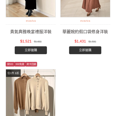
evaviva
evaviva
貴氣典雅晚宴禮服洋裝
華麗婉約假口袋修身洋裝
$1,521
$1,431
$1,690
$1,590
立即搶購
立即搶購
領500
999免運
刷卡回饋
任1件 6折