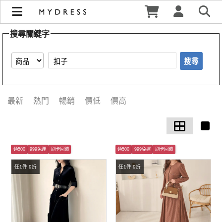
【扣子】搜尋結果 | MYDRESS 時裳韓風
搜尋關鍵字
搜尋
最新
熱門
暢銷
價低
價高
領500
999免運
刷卡回饋
領500
999免運
刷卡回饋
任1件 9折
任1件 9折