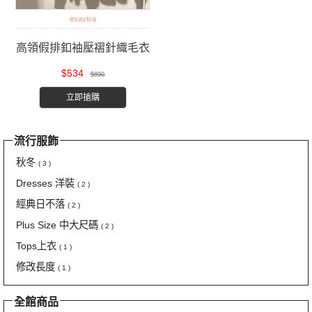
evaviva
高領假排釦袖壓褶針織毛衣
$534
$890
立即搶購
流行服飾
秋冬
( 3 )
Dresses 洋裝
( 2 )
經典日不落
( 2 )
Plus Size 中大尺碼
( 2 )
Tops上衣
( 1 )
修改長度
( 1 )
全館商品