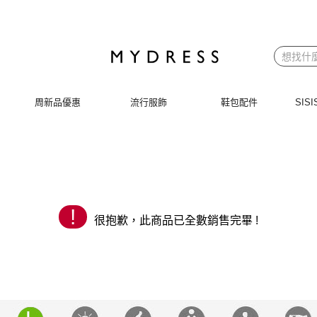
 | MYDRESS 時裳韓風
周新品優惠
流行服飾
鞋包配件
SI
!
很抱歉，此商品已全數銷售完畢 !