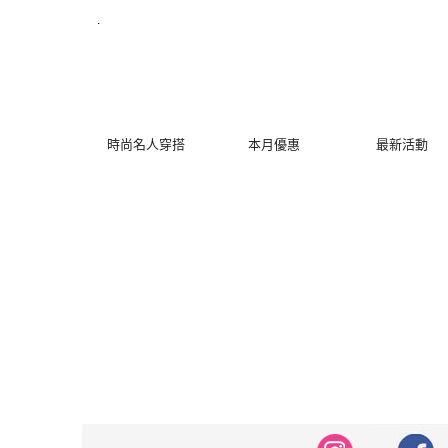
修身洋裝發熱衣小可愛 韓國牛仔褲穿搭都在 - MYDRESS 時裳韓風
.
時尚名人穿搭
本月優惠
最新活動