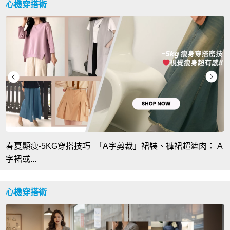
心機穿搭術
春夏顯瘦-5KG穿搭技巧 「A字剪裁」裙裝、褲裙超遮肉： A
字裙或...
心機穿搭術