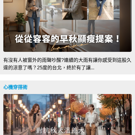
有沒有人被窗外的雨聲吵醒?連續的大雨有讓你感受到這股久
違的涼意了嗎？25度的台北，終於有了讓...
心機穿搭術