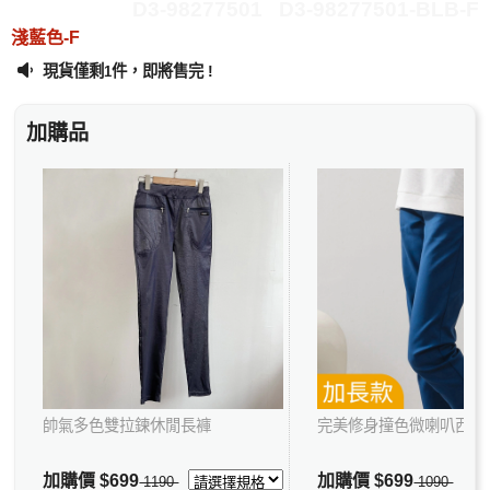
D3-98277501
D3-98277501-BLB-F
淺藍色-F
現貨僅剩
件，即將售完 !
1
加購品
帥氣多色雙拉鍊休閒長褲
完美修身撞色微喇叭西裝
加購價
$699
加購價
$699
1190
1090