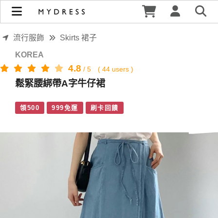
鬆緊腰綁帶A字牛仔裙 | MYDRESS 時裳韓風
流行服飾
Skirts 裙子
KOREA
4.8
/
5
(
44
users )
鬆緊腰綁帶A字牛仔裙
領500
999免運
刷卡回饋