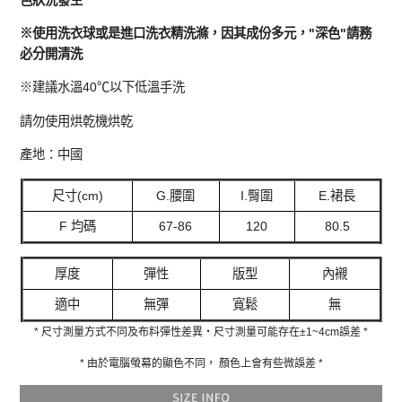
※使用洗衣球或是進口洗衣精洗滌，因其成份多元，"深色"請務
必分開清洗
※建議水溫40℃以下低溫手洗
請勿使用烘乾機烘乾
產地：中國
尺寸(cm)
G.腰圍
I.臀圍
E.裙長
F 均碼
67-86
120
80.5
厚度
彈性
版型
內襯
適中
無彈
寬鬆
無
* 尺寸測量方式不同及布料彈性差異‧尺寸測量可能存在±1~4cm誤差 *
* 由於電腦螢幕的顯色不同， 顏色上會有些微誤差 *