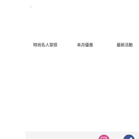
修身洋裝發熱衣小可愛 韓國牛仔褲穿搭都在 - MYDRESS 時裳韓風
.
時尚名人穿搭
本月優惠
最新活動