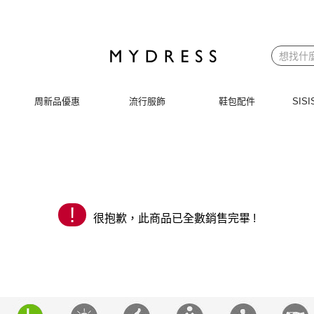
 | MYDRESS 時裳韓風
周新品優惠
流行服飾
鞋包配件
SI
!
很抱歉，此商品已全數銷售完畢 !