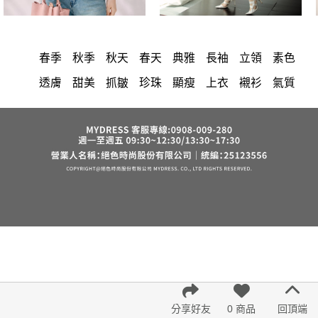
春季
秋季
秋天
春天
典雅
長袖
立領
素色
透膚
甜美
抓皺
珍珠
顯瘦
上衣
襯衫
氣質
優雅
洋裝
中大尺碼
長洋裝
小香風
套裝
棉花糖女孩
褲裙
婚禮
牛仔褲
西裝褲
長裙
正韓 洋裝
雪紡
長褲
短洋裝
夏天
褲
v領
上身
裙子
禮服
洋裝 大衣 氣質輕熟女外套式連身裙
收腰
保暖
短褲
西裝
針織
寬褲
連身褲
吊帶
背心
鴨絨
棉質
雪紡上衣
七分袖
短袖
裙
V領 洋裝
小禮服
亞麻
外套
長袖上衣
印花收腰長洋裝
街頭休閒風
法式
西裝外套
成套內衣
涼感
帽
分享好友
0 商品
回頂端