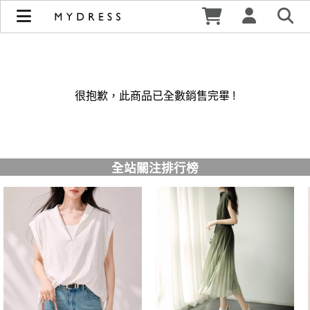
修身洋裝發熱衣小可愛 韓國牛仔褲穿搭都在 - MYDRESS 時裳
韓風 | MYDRESS 時裳韓風
很抱歉，此商品已全數銷售完畢 !
全站關注排行榜