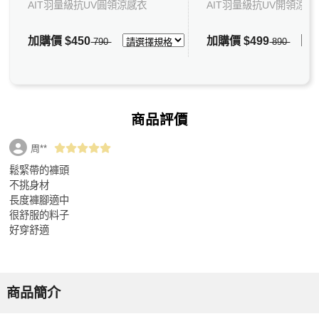
AIT羽量級抗UV圓領涼感衣
AIT羽量級抗UV開領涼感
加購價
$450
加購價
$499
790
890
商品評價
周**
鬆緊帶的褲頭
不挑身材
長度褲腳適中
很舒服的料子
好穿舒適
商品簡介