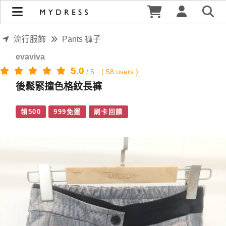
後鬆緊撞色格紋長褲 | MYDRESS 時裳韓風
流行服飾
Pants 褲子
evaviva
5.0
/
5
(
58
users )
後鬆緊撞色格紋長褲
領500
999免運
刷卡回饋