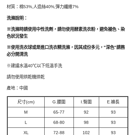
材質：棉53%,人造絲40%,彈力纖維7%
洗滌說明：
※洗滌時請使用中性洗劑，請勿使用酵素洗衣粉，避免褪色、染
色狀況發生
※使用洗衣球或是進口洗衣精洗滌，因其成份多元，"深色"請務
必分開清洗
※建議水溫40℃以下低溫手洗
請勿使用烘乾機烘乾
產地：中國
尺寸(cm)
G.腰圍
I.臀圍
E.褲長
M
65-77
92
93
L
68-80
98
93
XL
72-88
102
93