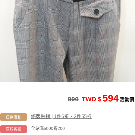
594
990
TWD $
活動價
絕版熱銷 | 1件6折、2件55折
任選活動
全站滿5000折200
滿額折扣