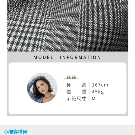
心機穿搭術