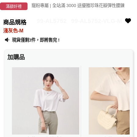
寵粉專屬 | 全站滿 3000 送優雅珍珠花瓣彈性腰鍊
滿額好禮
99-AL5752
99-AL5752-VLG-M
商品規格
淺灰色-M
現貨僅剩
件，即將售完 !
3
加購品