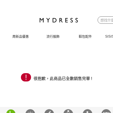
 | MYDRESS 時裳韓風
周新品優惠
流行服飾
鞋包配件
SI
!
很抱歉，此商品已全數銷售完畢 !