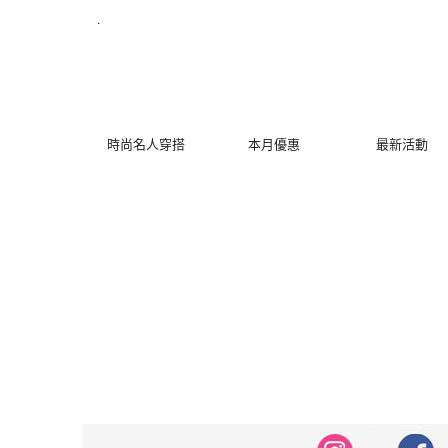
修身洋裝發熱衣小可愛 韓國牛仔褲穿搭都在 - MYDRESS 時裳韓風
.
時尚名人穿搭
本月優惠
最新活動