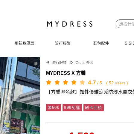
裳韓風
周新品優惠
流行服飾
鞋包配件
SI
流行服飾
Coats 外套
MYDRESS X 方馨
4.7
/
5
(
52
users )
【方馨聯名款】知性優雅涼感防潑水風衣
領500
999免運
刷卡回饋