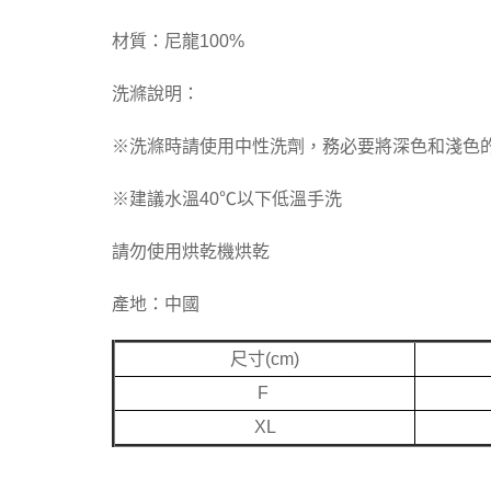
材質：尼龍100%
洗滌說明：
※洗滌時請使用中性洗劑，務必要將深色和淺色
※建議水溫40℃以下低溫手洗
請勿使用烘乾機烘乾
產地：中國
尺寸(cm)
F
XL