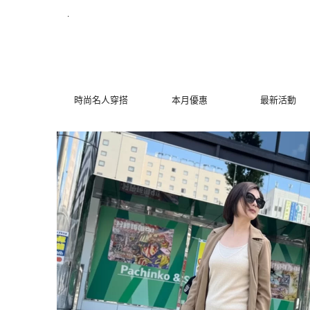
【方馨聯名款】知性優雅涼感防潑水風衣外套 | MYDRESS 時
.
時尚名人穿搭
本月優惠
最新活動