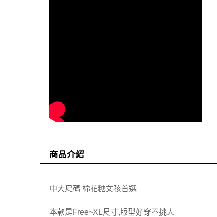
商品介紹
中大尺碼 棉花糖女孩首選
本款是Free~XL尺寸,版型好穿不挑人