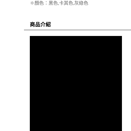
✽顏色：黑色,卡其色,灰綠色
商品介紹