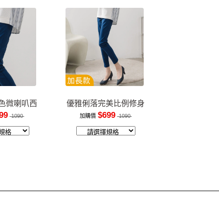
色微喇叭西
優雅俐落完美比例修身
褲
長褲
99
$699
1090
加購價
1090