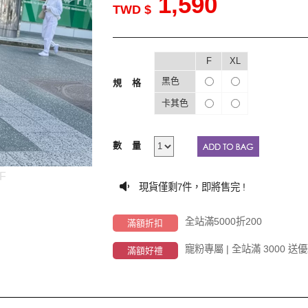
1,590
TWD $
F
XL
黑色
規格
卡其色
數量
-F
現貨僅剩
件，即將售完 !
7
全站滿5000折200
滿額折扣
寵粉專屬 | 全站滿 3000
滿額好禮