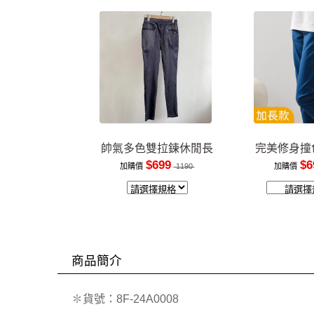
帥氣多色雙拉鍊休閒長
完美修身撞
褲
裝
$699
$6
加購價
1190
加購價
商品簡介
✽貨號：8F-24A0008