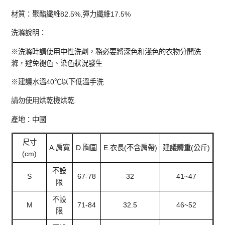
材質：聚酯纖維82.5%,彈力纖維17.5%
洗滌說明：
※洗滌時請使用中性洗劑，務必要將深色和淺色的衣物分開洗
滌，避免褪色、染色狀況發生
※建議水溫40℃以下低溫手洗
請勿使用烘乾機烘乾
產地：中國
尺寸
A.肩寬
D.胸圍
E.衣長(不含肩帶)
建議體重(公斤)
(cm)
不設
S
67-78
32
41~47
限
不設
M
71-84
32.5
46~52
限