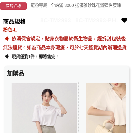
寵粉專屬 | 全站滿 3000 送優雅珍珠花瓣彈性腰鍊
滿額好禮
8C-TM2993
8C-TM2993-PI-L
商品規格
粉色-L
依消保會規定，貼身衣物屬於衛生物品，經拆封包裝後
無法退貨。如為商品本身瑕疵，可於七天鑑賞期內辦理退貨
現貨僅剩
件，即將售完 !
1
加購品