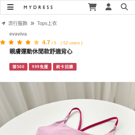
親膚運動休閒款舒適背心 | MYDRESS 時裳韓風
流行服飾
Tops上衣
evaviva
4.7
/
5
(
52
users )
親膚運動休閒款舒適背心
領500
999免運
刷卡回饋