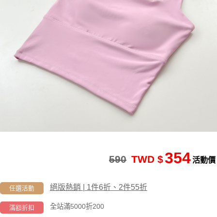
354
590
TWD $
活動價
絕版熱銷 | 1件6折、2件55折
任選活動
全站滿5000折200
滿額折扣