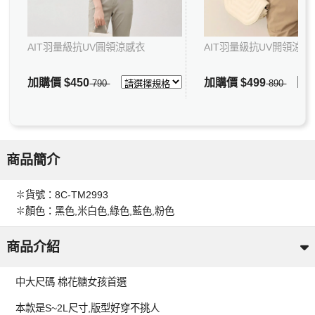
AIT羽量級抗UV圓領涼感衣
AIT羽量級抗UV開領涼感
加購價
$450
加購價
$499
790
890
商品簡介
✽貨號：8C-TM2993
✽顏色：黑色,米白色,綠色,藍色,粉色
商品介紹
中大尺碼 棉花糖女孩首選
本款是S~2L尺寸,版型好穿不挑人