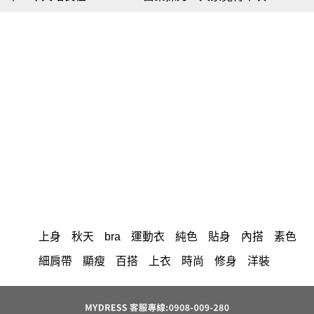
上身
秋天
bra
運動衣
純色
貼身
內搭
素色
細肩帶
顯瘦
百搭
上衣
時尚
修身
洋裝
中大尺碼
長洋裝
小香風
套裝
棉花糖女孩
褲裙
婚禮
牛仔褲
西裝褲
長裙
正韓 洋裝
襯衫
雪紡