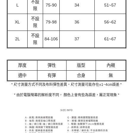
不設
L
75-90
34
51~57
限
不設
XL
79-98
36
56~62
限
不設
2L
84-106
37
61~67
限
厚度
彈性
版型
內襯
適中
有彈
合身
無
* 尺寸測量方式不同及布料彈性差異‧尺寸測量可能存在±1~4cm誤差 *
* 由於電腦螢幕的解析度不同， 顏色上會有些為誤差，屬正常現象 *