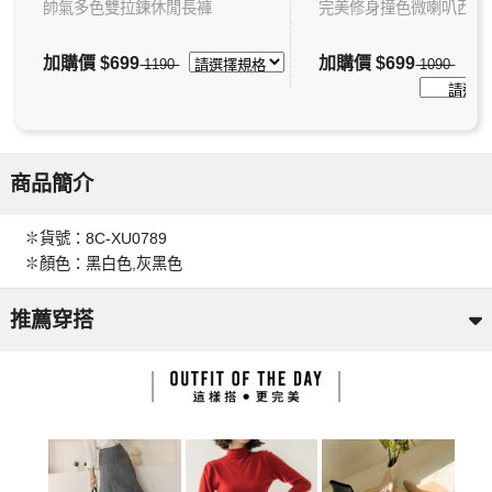
帥氣多色雙拉鍊休閒長褲
完美修身撞色微喇叭西裝
加購價
$699
加購價
$699
1190
1090
商品簡介
✽貨號：8C-XU0789
✽顏色：黑白色,灰黑色
推薦穿搭