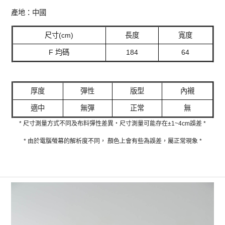
產地：中國
尺寸(cm)
長度
寬度
F 均碼
184
64
厚度
彈性
版型
內襯
適中
無彈
正常
無
* 尺寸測量方式不同及布料彈性差異‧尺寸測量可能存在±1~4cm誤差 *
* 由於電腦螢幕的解析度不同， 顏色上會有些為誤差，屬正常現象 *