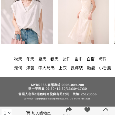
秋天
冬天
夏天
春天
配件
圍巾
百搭
時尚
幾何
洋裝
中大尺碼
上衣
長洋裝
顯瘦
小香風
套裝
棉花糖女孩
褲裙
婚禮
牛仔褲
西裝褲
長裙
雪紡
裙子
V領
襯衫
短洋裝
正韓 洋裝
褲
針織
上身
氣質
裙
連身褲
保暖
寬褲
禮服
外套
內衣
背心
西裝
收腰
短褲
洋裝 大衣 氣質輕熟女外套式連身裙
鴨絨
七分袖
加入購物車