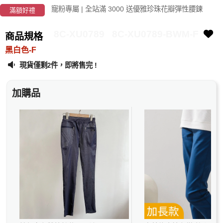
寵粉專屬 | 全站滿 3000 送優雅珍珠花瓣彈性腰鍊
滿額好禮
8C-XU0789
8C-XU0789-BWM-F
商品規格
黑白色-F
現貨僅剩
件，即將售完 !
2
加購品