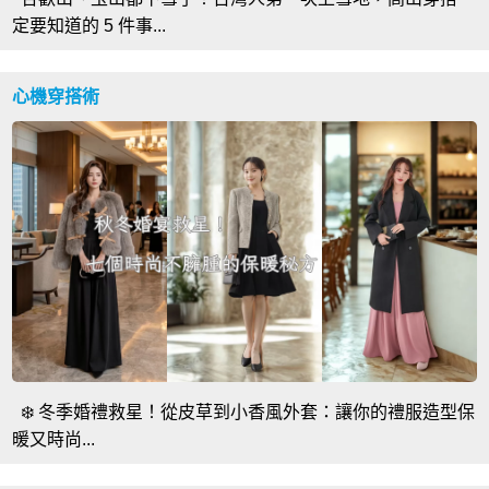
定要知道的 5 件事...
心機穿搭術
❄️ 冬季婚禮救星！從皮草到小香風外套：讓你的禮服造型保
暖又時尚...