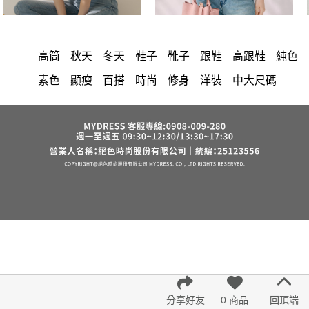
高筒
秋天
冬天
鞋子
靴子
跟鞋
高跟鞋
純色
素色
顯瘦
百搭
時尚
修身
洋裝
中大尺碼
上衣
長洋裝
小香風
棉花糖女孩
套裝
褲裙
牛仔褲
婚禮
西裝褲
長裙
雪紡
長褲
裙子
襯衫
短洋裝
正韓 洋裝
寬褲
v領
針織
褲
內衣
裙
禮服
上身
連身褲
保暖
背心
氣質
外套
洋裝 大衣 氣質輕熟女外套式連身裙
西裝
收腰
棉質
夏天
雪紡上衣
七分袖
鴨絨
短褲
長袖上衣
小禮服
亞麻
V領 洋裝
涼感
正韓空運
成套內衣
鬆緊腰
紅色
帽
下身
7579
腰鍊
假兩件
長袖
6532
短袖
罩衫
束腹
中大
法式
分享好友
0 商品
回頂端