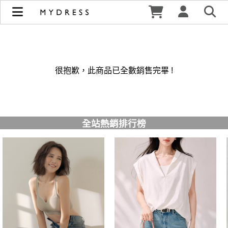
修身洋裝發熱衣小可愛 韓國牛仔褲穿搭都在 - MYDRESS 時裳
韓風 | MYDRESS 時裳韓風
很抱歉，此商品已全數銷售完畢 !
全站熱銷排行榜