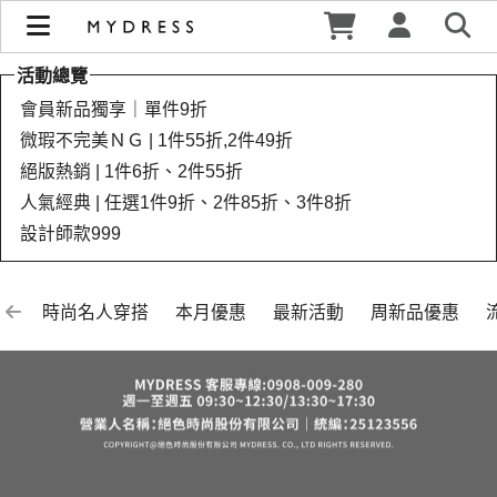
連假閃購 | 人氣絕版熱銷．限時49 折(6/23止) | MYDRESS 時裳
韓風
活動總覽
會員新品獨享｜單件9折
微瑕不完美ＮＧ | 1件55折,2件49折
絕版熱銷 | 1件6折、2件55折
人氣經典 | 任選1件9折、2件85折、3件8折
設計師款999
時尚名人穿搭
本月優惠
最新活動
周新品優惠