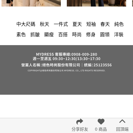
中大尺碼
秋天
一件式
夏天
短袖
春天
純色
素色
抓皺
顯瘦
百搭
時尚
修身
圓領
洋裝
上衣
長洋裝
小香風
套裝
棉花糖女孩
褲裙
婚禮
牛仔褲
西裝褲
長裙
雪紡
裙子
V領
襯衫
短洋裝
正韓 洋裝
褲
針織
上身
氣質
裙
連身褲
保暖
寬褲
禮服
外套
內衣
背心
西裝
收腰
短褲
洋裝 大衣 氣質輕熟女外套式連身裙
鴨絨
七分袖
涼感
小禮服
亞麻
西裝外套
絲巾
V領 洋裝
長褲
宴會
成套內衣
帽
正韓空運
紅色
小個子女孩
下身
鬆緊腰
假兩件
出清
束腹
鞋子
7579
6532
腰鍊
雪紡上衣
中大
分享好友
0 商品
回頂端