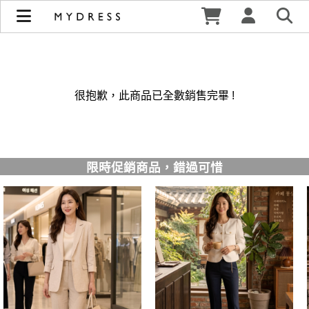
修身洋裝發熱衣小可愛 韓國牛仔褲穿搭都在 - MYDRESS 時裳
韓風 | MYDRESS 時裳韓風
很抱歉，此商品已全數銷售完畢 !
限時促銷商品，錯過可惜