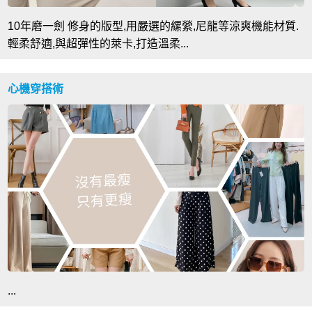
10年磨一劍 修身的版型,用嚴選的縲縈,尼龍等涼爽機能材質.
輕柔舒適,與超彈性的萊卡,打造溫柔...
心機穿搭術
...