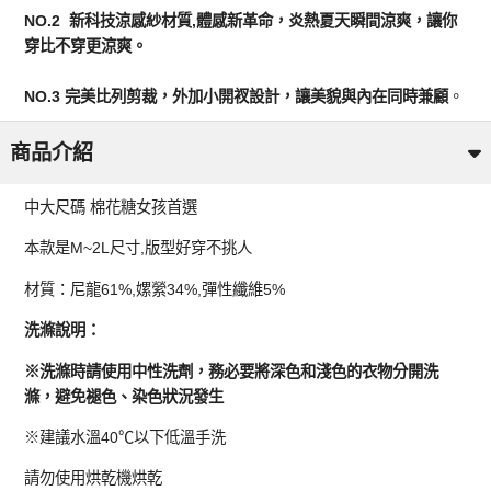
NO.2 新科技涼感紗材質,體感新革命，炎熱夏天瞬間涼爽，讓你
穿比不穿更涼爽。
NO.3 完美比列剪裁，外加小開衩設計，讓美貌與內在同時兼顧
。
商品介紹
中大尺碼 棉花糖女孩首選
本款是M~2L尺寸,版型好穿不挑人
材質：尼龍61%,嫘縈34%,彈性纖維5%
洗滌說明：
※洗滌時請使用中性洗劑，務必要將深色和淺色的衣物分開洗
滌，避免褪色、染色狀況發生
※建議水溫40℃以下低溫手洗
請勿使用烘乾機烘乾