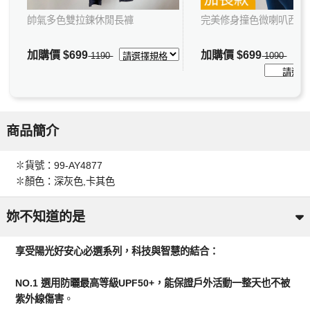
帥氣多色雙拉鍊休閒長褲
完美修身撞色微喇叭西裝
加購價
$699
加購價
$699
1190
1090
商品簡介
✽貨號：99-AY4877
✽顏色：深灰色,卡其色
妳不知道的是
享受陽光好安心必選系列，科技與智慧的結合：
NO.1 選用防曬最高等級UPF50+，能保證戶外活動一整天也不被
紫外線傷害
。