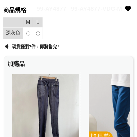
99-AY4877
99-AY4877-VDG-M
商品規格
M
L
深灰色
現貨僅剩
件，即將售完 !
7
加購品