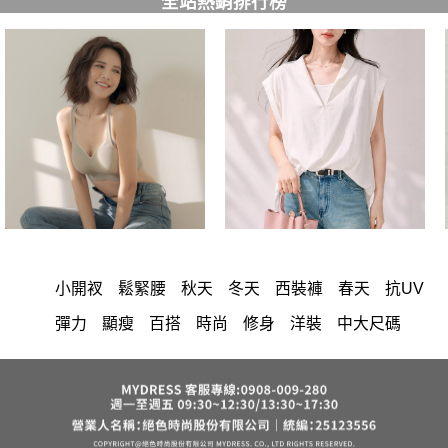
全站熱銷排行榜
小開衩
鬆緊腰
秋天
冬天
西裝褲
春天
抗UV
彈力
顯瘦
百搭
時尚
修身
洋裝
中大尺碼
上衣
長洋裝
小香風
套裝
棉花糖女孩
褲裙
婚禮
牛仔褲
長裙
雪紡
V領
裙子
襯衫
短洋裝
正韓 洋裝
褲
針織
上身
氣質
連身褲
裙
保暖