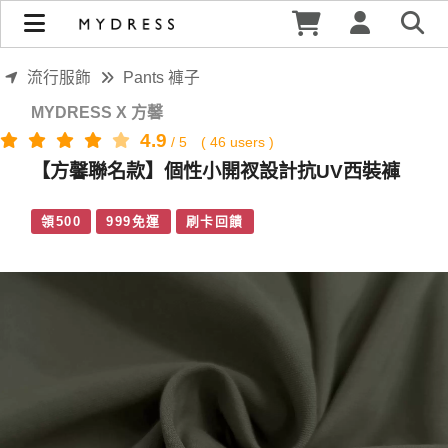
【方馨聯名款】個性小開衩設計抗UV西裝褲 | MYDRESS 時裳
韓風
流行服飾
Pants 褲子
MYDRESS X 方馨
4.9
/
5
(
46
users )
【方馨聯名款】個性小開衩設計抗UV西裝褲
領500
999免運
刷卡回饋