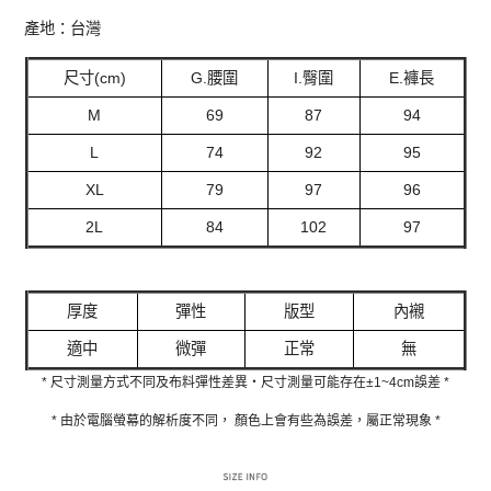
產地：台灣
尺寸(cm)
G.腰圍
I.臀圍
E.褲長
M
69
87
94
L
74
92
95
XL
79
97
96
2L
84
102
97
厚度
彈性
版型
內襯
適中
微彈
正常
無
* 尺寸測量方式不同及布料彈性差異‧尺寸測量可能存在±1~4cm誤差 *
* 由於電腦螢幕的解析度不同， 顏色上會有些為誤差，屬正常現象 *