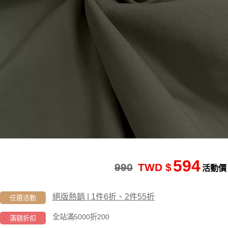
594
990
TWD $
活動價
絕版熱銷 | 1件6折、2件55折
任選活動
全站滿5000折200
滿額折扣