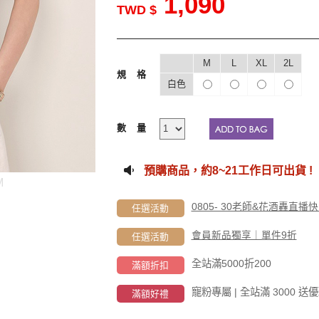
1,090
TWD $
M
L
XL
2L
規格
白色
數量
預購商品，約
8~21工作
日可出貨 !
M
0805- 30老師&花酒轟直
任選活動
會員新品獨享｜單件9折
任選活動
全站滿5000折200
滿額折扣
寵粉專屬 | 全站滿 3000
滿額好禮