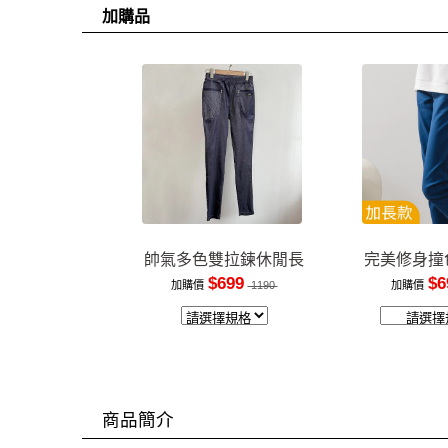
加購品
帥氣多色雙拉鍊休閒長
完美修身撞
褲
裝
$699
$6
加購價
1190
加購價
商品簡介