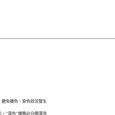
，避免褪色、染色狀況發生
，"深色"請務必分開清洗