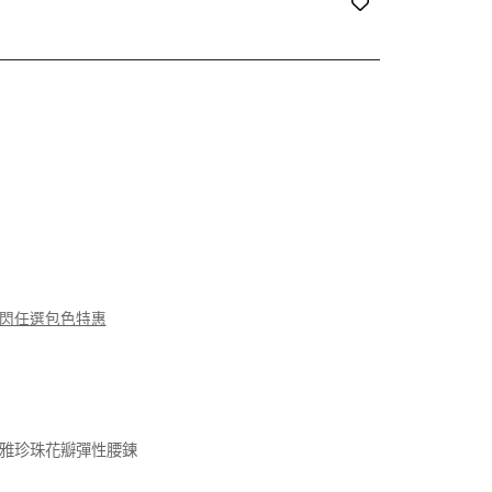
播快閃任選包色特惠
 送優雅珍珠花瓣彈性腰鍊