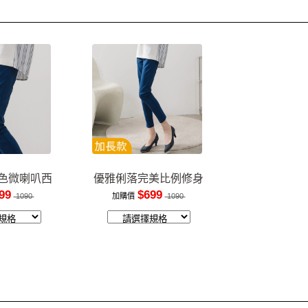
色微喇叭西
優雅俐落完美比例修身
褲
長褲
99
$699
1090
加購價
1090