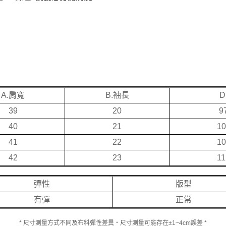
A.肩寬
B.袖長
D
39
20
9
40
21
10
41
22
10
42
23
11
彈性
版型
有彈
正常
* 尺寸測量方式不同及布料彈性差異‧尺寸測量可能存在±1~4cm誤差 *