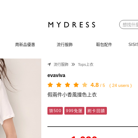
周新品優惠
流行服飾
鞋包配件
SI
流行服飾
Tops上衣
evaviva
4.8
/
5
(
24
users )
假兩件小香風撞色上衣
領500
999免運
刷卡回饋