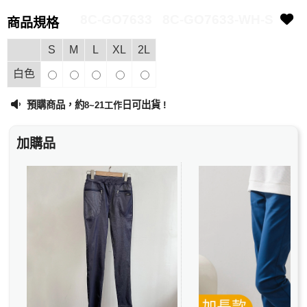
8C-GO7633
8C-GO7633-WH-S
商品規格
S
M
L
XL
2L
白色
預購商品，約
日可出貨 !
8~21工作
加購品