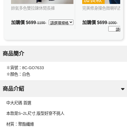
帥氣多色雙拉鍊休閒長褲
完美修身撞色微喇叭西裝
加購價
$699
加購價
$699
1190
1090
商品簡介
✽貨號：8C-GO7633
✽顏色：白色
商品介紹
中大尺碼 首選
本款是S~2L尺寸,版型好穿不挑人
材質：聚酯纖維