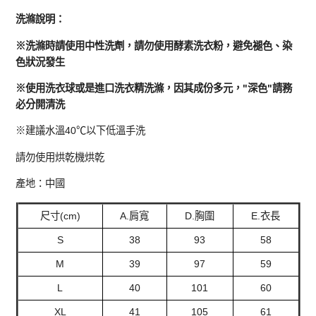
洗滌說明：
※洗滌時請使用中性洗劑，請勿使用酵素洗衣粉，避免褪色、染
色狀況發生
※使用洗衣球或是進口洗衣精洗滌，因其成份多元，"深色"請務
必分開清洗
※建議水溫40℃以下低溫手洗
請勿使用烘乾機烘乾
產地：中國
尺寸(cm)
A.肩寬
D.胸圍
E.衣長
S
38
93
58
M
39
97
59
L
40
101
60
XL
41
105
61