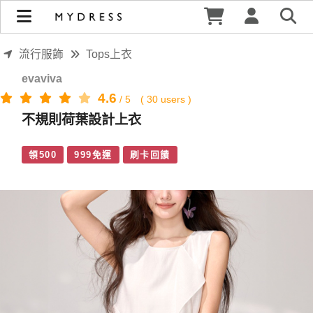
不規則荷葉設計上衣 | MYDRESS 時裳韓風
流行服飾
Tops上衣
evaviva
4.6
/
5
(
30
users )
不規則荷葉設計上衣
領500
999免運
刷卡回饋