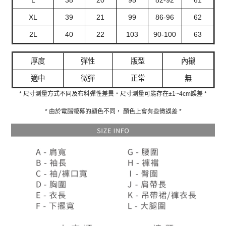
XL
39
21
99
86-96
62
2L
40
22
103
90-100
63
厚度
彈性
版型
內襯
適中
微彈
正常
無
* 尺寸測量方式不同及布料彈性差異‧尺寸測量可能存在±1~4cm誤差 *
* 由於電腦螢幕的顯色不同， 顏色上會有些微誤差 *