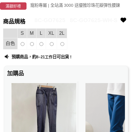
寵粉專屬 | 全站滿 3000 送優雅珍珠花瓣彈性腰鍊
滿額好禮
8C-GO7625
8C-GO7625-WH-S
商品規格
S
M
L
XL
2L
白色
預購商品，約
日可出貨 !
8~21工作
加購品