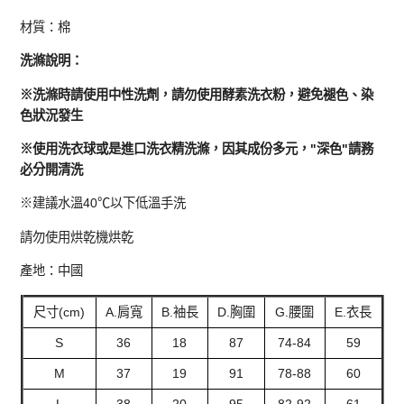
材質：棉
洗滌說明：
※洗滌時請使用中性洗劑，請勿使用酵素洗衣粉，避免褪色、染
色狀況發生
※使用洗衣球或是進口洗衣精洗滌，因其成份多元，"深色"請務
必分開清洗
※建議水溫40℃以下低溫手洗
請勿使用烘乾機烘乾
產地：中國
尺寸(cm)
A.肩寬
B.袖長
D.胸圍
G.腰圍
E.衣長
S
36
18
87
74-84
59
M
37
19
91
78-88
60
L
38
20
95
82-92
61