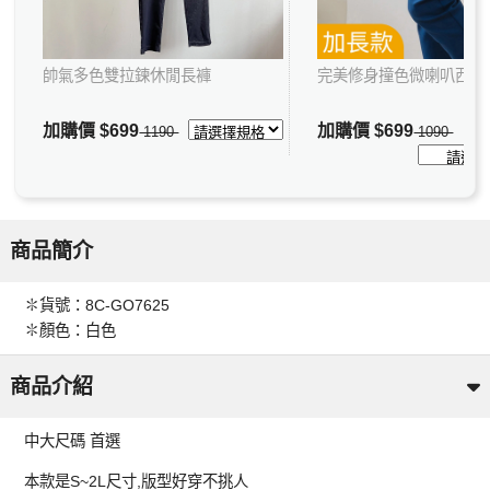
帥氣多色雙拉鍊休閒長褲
完美修身撞色微喇叭西裝
加購價
$699
加購價
$699
1190
1090
商品簡介
✽貨號：8C-GO7625
✽顏色：白色
商品介紹
中大尺碼 首選
本款是S~2L尺寸,版型好穿不挑人