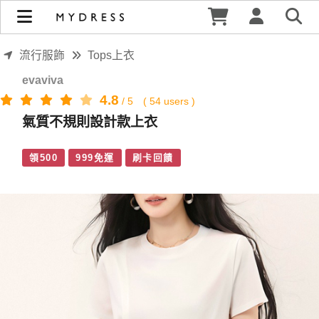
氣質不規則設計款上衣 | MYDRESS 時裳韓風
流行服飾
Tops上衣
evaviva
4.8
/
5
(
54
users )
氣質不規則設計款上衣
領500
999免運
刷卡回饋