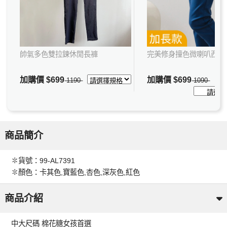
帥氣多色雙拉鍊休閒長褲
完美修身撞色微喇叭西裝
加購價
$699
加購價
$699
1190
1090
商品簡介
✽貨號：99-AL7391
✽顏色：卡其色,寶藍色,杏色,深灰色,紅色
商品介紹
中大尺碼 棉花糖女孩首選