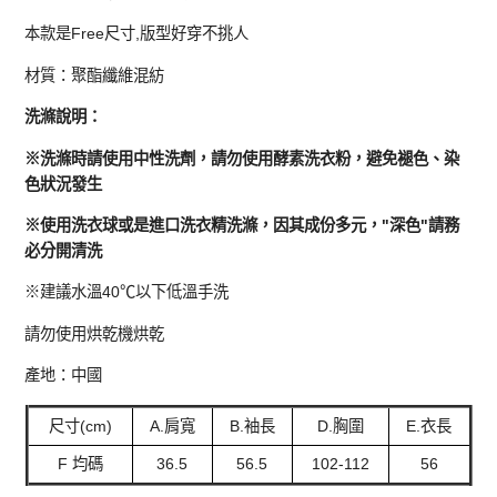
本款是Free尺寸,版型好穿不挑人
材質：聚酯纖維混紡
洗滌說明：
※洗滌時請使用中性洗劑，請勿使用酵素洗衣粉，避免褪色、染
色狀況發生
※使用洗衣球或是進口洗衣精洗滌，因其成份多元，"深色"請務
必分開清洗
※建議水溫40℃以下低溫手洗
請勿使用烘乾機烘乾
產地：中國
尺寸(cm)
A.肩寬
B.袖長
D.胸圍
E.衣長
F 均碼
36.5
56.5
102-112
56