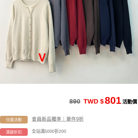
801
890
TWD $
活動價
會員新品獨享｜單件9折
任選活動
全站滿5000折200
滿額折扣