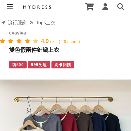
雙色假兩件針織上衣 | MYDRESS 時裳韓風
流行服飾
Tops上衣
evaviva
4.9
/
5
(
26
users )
雙色假兩件針織上衣
領500
999免運
刷卡回饋