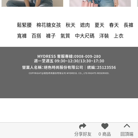
鬆緊腰
棉花糖女孩
秋天
遮肉
夏天
春天
長褲
寬褲
百搭
褲子
氣質
中大尺碼
洋裝
上衣
長洋裝
顯瘦
小香風
套裝
褲裙
牛仔褲
婚禮
西裝褲
長裙
雪紡
裙子
襯衫
短洋裝
v領
正韓 洋裝
針織
內衣
裙
褲
上身
禮服
連身褲
保暖
背心
洋裝 大衣 氣質輕熟女外套式連身裙
西裝
收腰
外套
七分袖
雪紡上衣
鴨絨
短褲
時尚
棉質
長袖上衣
小禮服
亞麻
V領 洋裝
紅色
帽
涼感
成套內衣
正韓空運
假兩件
長袖
修身
6532
罩衫
短袖
束腹
中大
法式
宴會
西裝外套
鞋子
下身
7579
腰鍊
舒適
涼感短褲
分享好友
0 商品
回頂端