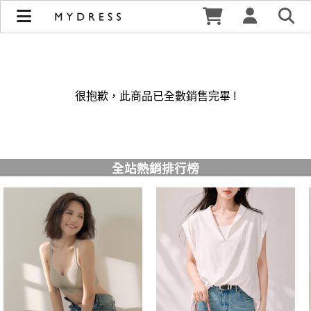
修身洋裝發熱衣小可愛 韓國牛仔褲穿搭都在 - MYDRESS 時裳
韓風 | MYDRESS 時裳韓風
很抱歉，此商品已全數銷售完畢 !
全站熱銷排行榜