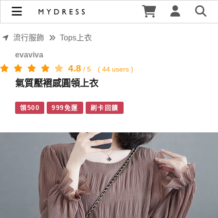
氣質壓褶感圓領上衣 | MYDRESS 時裳韓風
流行服飾
Tops上衣
evaviva
4.8
/
5
(
44
users )
氣質壓褶感圓領上衣
領500
999免運
刷卡回饋