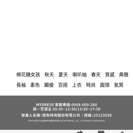
棉花糖女孩
秋天
夏天
喇叭袖
春天
質感
典雅
長袖
素色
顯瘦
百搭
上衣
時尚
圓領
氣質
優雅
中大尺碼
洋裝
長洋裝
小香風
套裝
褲裙
婚禮
牛仔褲
西裝褲
長裙
雪紡
V領
裙子
襯衫
正韓 洋裝
短洋裝
褲
針織
上身
連身褲
裙
保暖
寬褲
禮服
背心
外套
內衣
短褲