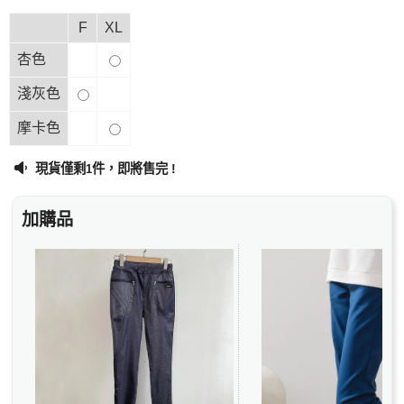
F
XL
杏色
淺灰色
摩卡色
現貨僅剩
件，即將售完 !
1
加購品