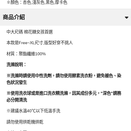
✽顏色：杏色,淺灰色,黑色,摩卡色
商品介紹
中大尺碼 棉花糖女孩首選
本款是Free~XL尺寸,版型好穿不挑人
材質：聚酯纖維100%
洗滌說明：
※洗滌時請使用中性洗劑，請勿使用酵素洗衣粉，避免褪色、染
色狀況發生
※使用洗衣球或是進口洗衣精洗滌，因其成份多元，"深色"請務
必分開清洗
※建議水溫40℃以下低溫手洗
請勿使用烘乾機烘乾