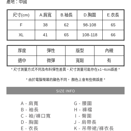
產地：中國
尺寸(cm)
A.肩寬
B.袖長
D.胸圍
E.衣長
F
38
62
98-108
65
XL
41
65
108-118
66
厚度
彈性
版型
內襯
適中
微彈
寬鬆
有
* 尺寸測量方式不同及布料彈性差異‧尺寸測量可能存在±1~4cm誤差 *
* 由於電腦螢幕的顯色不同， 顏色上會有些微誤差 *