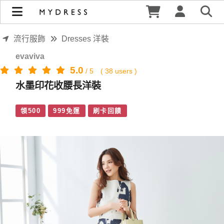
水墨印花收腰長洋裝 | MYDRESS 時裳韓風
流行服飾
Dresses 洋裝
evaviva
5.0
/
5
(
38
users )
水墨印花收腰長洋裝
領500
999免運
刷卡回饋