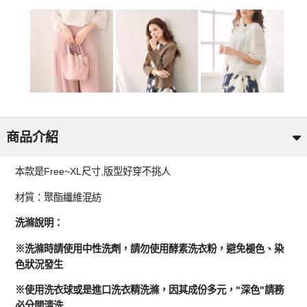
商品介紹
本款是Free~XL尺寸,版型好穿不挑人
材質：聚酯纖維混紡
洗滌說明：
※洗滌時請使用中性洗劑，請勿使用酵素洗衣粉，避免褪色、染
色狀況發生
※使用洗衣球或是進口洗衣精洗滌，因其成份多元，"深色"請務
必分開清洗