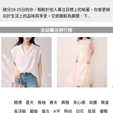
總分19-25分的你，相較於他人專注目標上的執著，你會更傾
向於生活上的品味與享受。交遊圈較為廣闊、下...
全站關注排行榜
婚禮
夏天
無袖
春天
典雅
背心裙
收腰
晚宴
長洋裝
顯瘦
復古
A字
時尚
印花
氣質
優雅