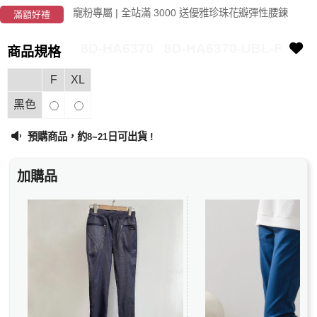
寵粉專屬 | 全站滿 3000 送優雅珍珠花瓣彈性腰鍊
滿額好禮
8D-HA6370
8D-HA6370-UBL-F
商品規格
F
XL
黑色
預購商品，約
日可出貨 !
8~21
加購品