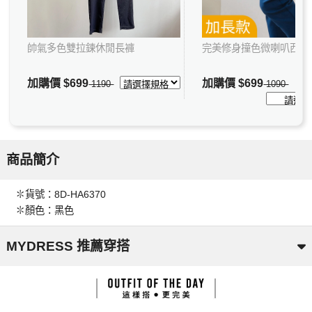
帥氣多色雙拉鍊休閒長褲
完美修身撞色微喇叭西裝
加購價
$699
加購價
$699
1190
1090
商品簡介
✽貨號：8D-HA6370
✽顏色：黑色
MYDRESS 推薦穿搭