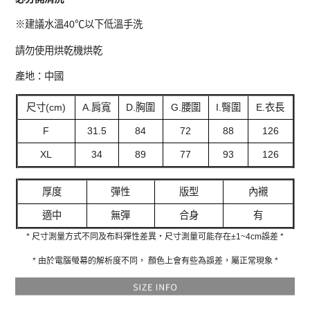
※建議水溫40℃以下低溫手洗
請勿使用烘乾機烘乾
產地：中國
尺寸(cm)
A.肩寬
D.胸圍
G.腰圍
I.臀圍
E.衣長
F
31.5
84
72
88
126
XL
34
89
77
93
126
厚度
彈性
版型
內襯
適中
無彈
合身
有
* 尺寸測量方式不同及布料彈性差異‧尺寸測量可能存在±1~4cm誤差 *
* 由於電腦螢幕的解析度不同， 顏色上會有些為誤差，屬正常現象 *