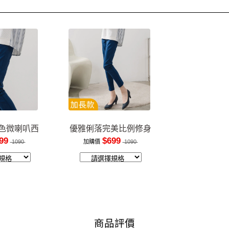
色微喇叭西
優雅俐落完美比例修身
褲
長褲
99
$699
1090
加購價
1090
商品評價