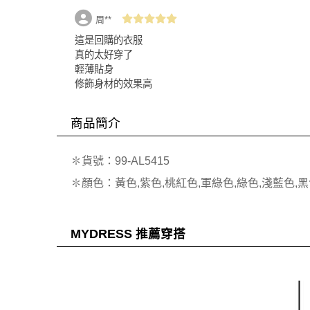
周**
這是回購的衣服
真的太好穿了
輕薄貼身
修飾身材的效果高
商品簡介
✽貨號：99-AL5415
✽顏色：黃色,紫色,桃紅色,軍綠色,綠色,淺藍色,黑
MYDRESS 推薦穿搭