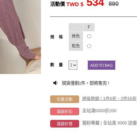
534
890
TWD $
活動價
F
綠色
規格
駝色
數量
F
現貨僅剩
件，即將售完 !
1
絕版熱銷 | 1件6折、2件55折
任選活動
全站滿5000折200
滿額折扣
寵粉專屬 | 全站滿 3000
滿額好禮