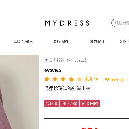
周新品優惠
流行服飾
鞋包配件
SI
流行服飾
Tops上衣
evaviva
4.9
/
5
(
56
users )
溫柔珍珠裝飾針織上衣
領500
999免運
刷卡回饋