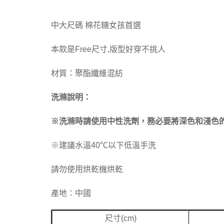
中大尺碼 棉花糖女孩首選
本款是Free尺寸,版型好穿不挑人
材質：聚酯纖維混紡
洗滌說明：
※洗滌時請使用中性洗劑，務必要將深色和淺色
※建議水溫40℃以下低溫手洗
請勿使用烘乾機烘乾
產地：中國
尺寸(cm)