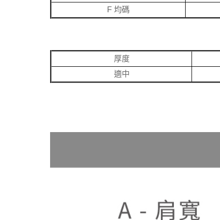
F 均碼
厚度
適中