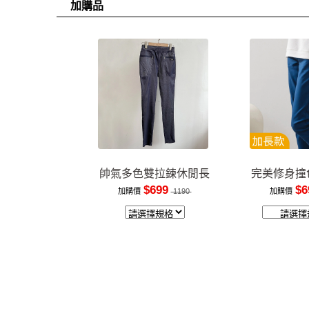
加購品
帥氣多色雙拉鍊休閒長
完美修身撞
褲
裝
$699
$6
加購價
1190
加購價