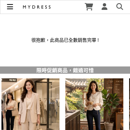
修身洋裝發熱衣小可愛 韓國牛仔褲穿搭都在 - MYDRESS 時裳
韓風 | MYDRESS 時裳韓風
很抱歉，此商品已全數銷售完畢 !
限時促銷商品，錯過可惜