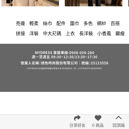
亮邊
輕柔
絲巾
配件
圍巾
多色
網紗
百搭
拼接
洋裝
中大尺碼
上衣
長洋裝
小香風
顯瘦
套裝
棉花糖女孩
褲裙
婚禮
牛仔褲
西裝褲
長裙
正韓 洋裝
襯衫
雪紡
長褲
短洋裝
夏天
褲
v領
上身
裙子
禮服
洋裝 大衣 氣質輕熟女外套式連身裙
收腰
保暖
短褲
西裝
針織
寬褲
連身褲
吊帶
背心
鴨絨
棉質
雪紡上衣
七分袖
V領 洋裝
小禮服
亞麻
外套
長袖上衣
短袖
裙
街頭休閒風
法式
西裝外套
成套內衣
涼感
帽
內衣
紅色
印花收腰長洋裝
鞋子
冬天
腰鍊
鬆緊腰
7579
分享好友
0 商品
回頂端